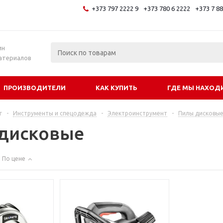
+373 797 2222 9
+373 780 6 2222
+373 7 8
и
ин
атериалов
ПРОИЗВОДИТЕЛИ
КАК КУПИТЬ
ГДЕ МЫ НАХОД
г
-
Инструменты и спецодежда
-
Электроинструмент
-
Пилы дисковы
дисковые
По цене