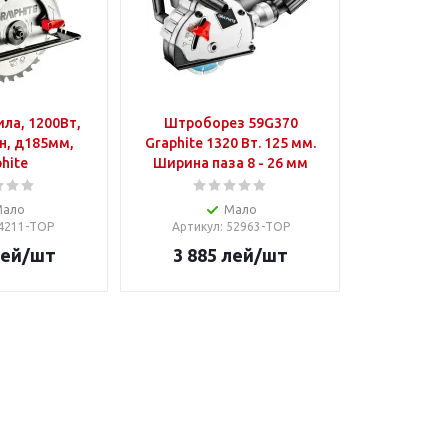
ла, 1200Вт,
Штроборез 59G370
н, д185мм,
Graphite 1320 Вт. 125 мм.
hite
Ширина паза 8 - 26 мм
Мало
Мало
 4211-TOP
Артикул
: 52963-TOP
ей
/шт
3 885
лей
/шт