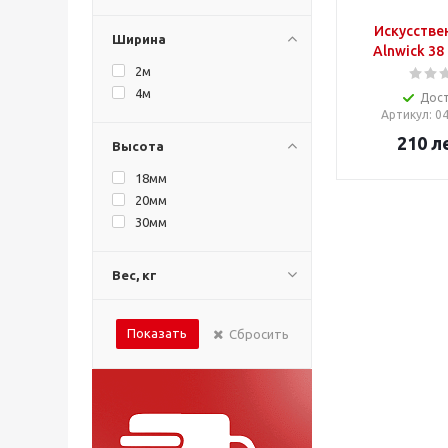
Искусстве
Ширина
Alnwick 38
2м
4м
Дос
Артикул
: 
210
л
Высота
18мм
20мм
30мм
Вес, кг
Показать
Сбросить