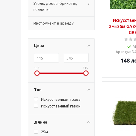
Уголь, дрова, брикеты,
пеллеты
Искусствен
Инструмент в аренду
2м×25м GAZ
GR
Цена
М
Артикул
: 3
148
л
115
345
Тип
Искусственная трава
Искусственный газон
Длина
25м