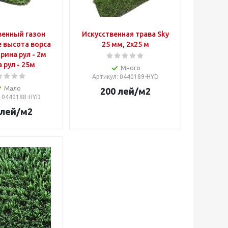
венный газон
Искусственная трава Sky
e высота ворса
25 мм, 2х25 м
ина рул - 2м
 рул - 25м
Много
Артикул
: 0440189-HYD
Мало
200
лей
/м2
: 0440188-HYD
лей
/м2