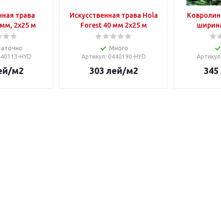
нная трава
Искусственная трава Hola
Ковролин 
 мм, 2x25 м
Forest 40 мм 2x25 м
ширина
таточно
Много
0440113-HYD
Артикул
: 0440190-HYD
Артикул
ей
/м2
303
лей
/м2
345