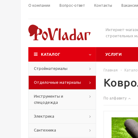
О компании
Вопрос-ответ
Контакты
Ваканси
Интернет-магаз
строительных м
КАТАЛОГ
УСЛУГИ
Стройматериалы
Главная
-
Катало
Ковро
Отделочные материалы
Инструменты и
По алфавиту
спецодежда
Электрика
Сантехника