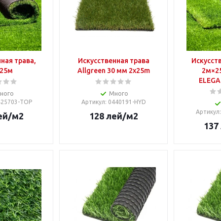
ная трава,
Искусственная трава
Искусств
25м
Allgreen 30 мм 2x25m
2м×2
ELEGA
ного
Много
425703-TOP
Артикул
: 0440191-HYD
Артикул
ей
/м2
128
лей
/м2
137