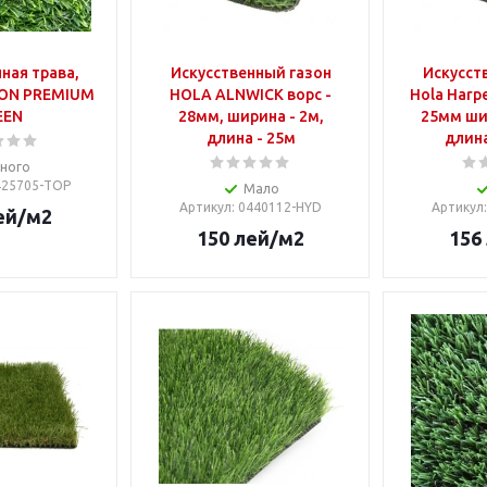
ная трава,
Искусственный газон
Искусст
ON PREMIUM
HOLA ALNWICK ворс -
Hola Harp
EEN
28мм, ширина - 2м,
25мм шир
длина - 25м
длина
ного
425705-TOP
Мало
Артикул
: 0440112-HYD
Артикул
ей
/м2
150
лей
/м2
156