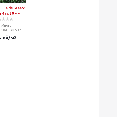
"Fields Green"
 4 м, 20 мм
Много
: 1043648-SUP
лей
/м2