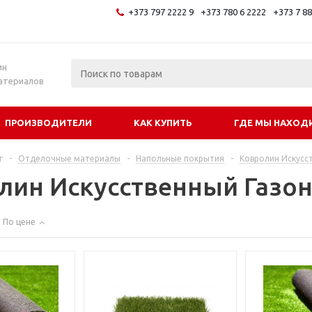
+373 797 2222 9
+373 780 6 2222
+373 7 8
и
ин
атериалов
ПРОИЗВОДИТЕЛИ
КАК КУПИТЬ
ГДЕ МЫ НАХОД
г
-
Отделочные материалы
-
Напольные покрытия
-
Ковролин Искусс
лин Искусственный Газо
По цене