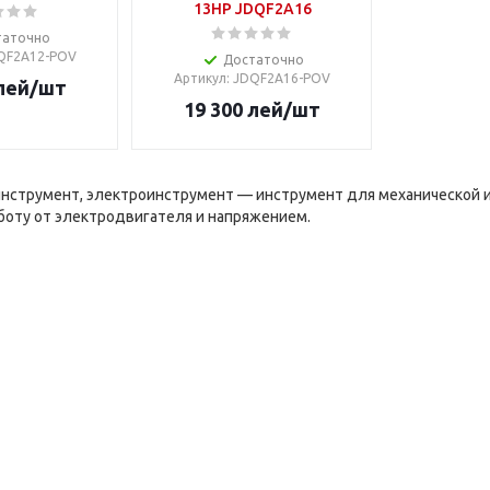
13HP JDQF2A16
таточно
DQF2A12-POV
Достаточно
Артикул
: JDQF2A16-POV
лей
/шт
19 300
лей
/шт
инструмент, электроинструмент — инструмент для механической 
боту от электродвигателя и напряжением.