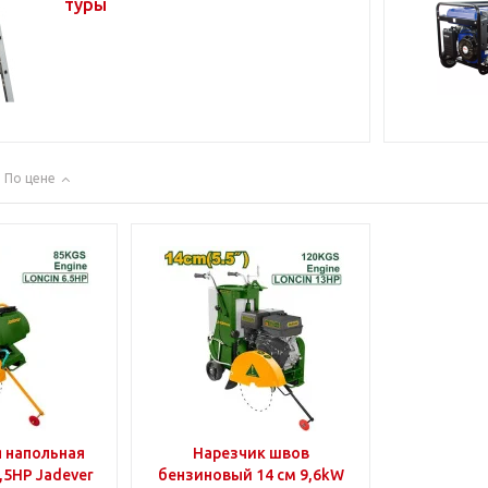
туры
По цене
 напольная
Нарезчик швов
W 6,5HP Jadever
бензиновый 14 см 9,6kW