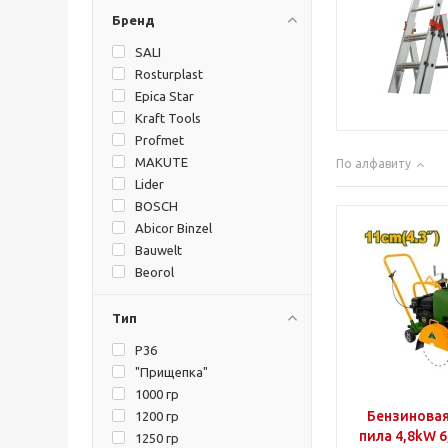
Бренд
SALI
Rosturplast
Epica Star
Kraft Tools
Profmet
MAKUTE
По алфавиту
Lider
BOSCH
Abicor Binzel
Bauwelt
Beorol
Bort
Den Braven
Тип
Dewalt
P36
DURACELL
"Прищепка"
E.NEXT
1000 гр
Einhell
Бензиновая
1200 гр
Elefant
пила 4,8k
1250 гр
Falko