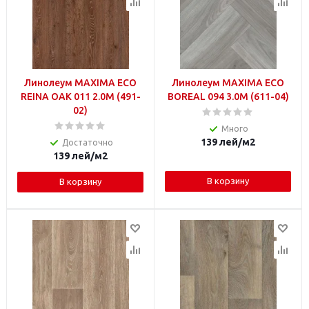
Линолеум MAXIMA ECO
Линолеум MAXIMA ECO
REINA OAK 011 2.0M (491-
BOREAL 094 3.0M (611-04)
02)
Много
139
лей
/м2
Достаточно
139
лей
/м2
В корзину
В корзину