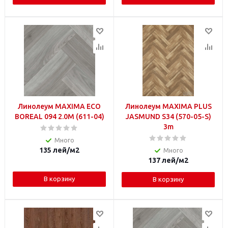
Линолеум MAXIMA ECO
Линолеум MAXIMA PLUS
BOREAL 094 2.0M (611-04)
JASMUND S34 (570-05-S)
3m
Много
135
лей
/м2
Много
137
лей
/м2
В корзину
В корзину