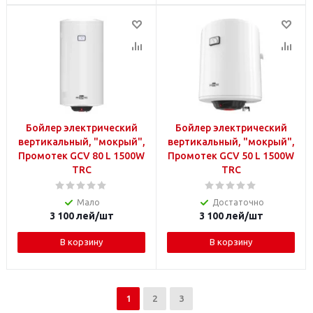
Бойлер электрический
Бойлер электрический
вертикальный, "мокрый",
вертикальный, "мокрый",
Промотек GCV 80 L 1500W
Промотек GCV 50 L 1500W
TRC
TRC
Мало
Достаточно
3 100
лей
/шт
3 100
лей
/шт
В корзину
В корзину
1
2
3