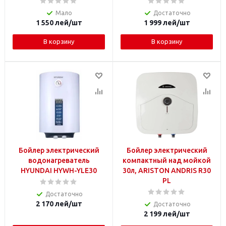
Мало
Достаточно
1 550
лей
/шт
1 999
лей
/шт
В корзину
В корзину
Бойлер электрический
Бойлер электрический
водонагреватель
компактный над мойкой
HYUNDAI HYWH-YLE30
30л, ARISTON ANDRIS R30
PL
Достаточно
2 170
лей
/шт
Достаточно
2 199
лей
/шт