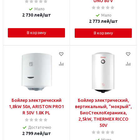
UNO 80 V
Мало
2 730
лей
/шт
Мало
2 773
лей
/шт
В корзину
В корзину
Бойлер электрический
Бойлер электрический,
1,8kW 50л, ARISTON PRO1
вертикальный, "мокрый",
R 50V 1.8K PL
БиоСтеклоКерамика,
2,5kW, THERMEX RICCO
50V
Достаточно
2 799
лей
/шт
Мало