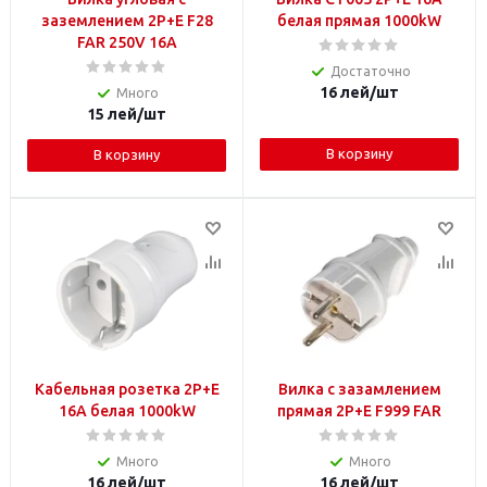
заземлением 2P+E F28
белая прямая 1000kW
FAR 250V 16A
Достаточно
16
лей
/шт
Много
15
лей
/шт
В корзину
В корзину
Кабельная розетка 2P+E
Вилка с зазамлением
16А белая 1000kW
прямая 2P+E F999 FAR
Много
Много
16
лей
/шт
16
лей
/шт