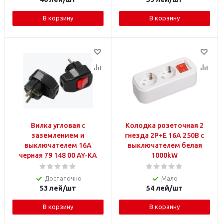
В корзину
В корзину
Вилка угловая с
Колодка розеточная 2
заземлением и
гнезда 2P+E 16А 250В с
выключателем 16A
выключателем белая
черная 79 148 00 AY-KA
1000kW
Достаточно
Мало
53
лей
/шт
54
лей
/шт
В корзину
В корзину