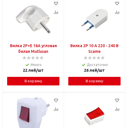
Вилка 2P+E 16A угловая
Вилка 2P 10 A 220 - 240 В
белая Mutlusan
Scame
Много
Достаточно
22
лей
/шт
26
лей
/шт
В корзину
В корзину