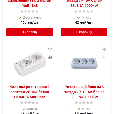
заземления (16A) белый
гнезда 2P 10A белый
Multi-Let
SELENA 1000kW
Достаточно
Много
40
лей
/шт
42
лей
/шт
В корзину
В корзину
Колодка розеточная 2
Розеточный блок на 3
розетки 2P 16А белая
гнезда 2P+Е 16A белый
OLIMPIA Mutlusan
SELENA 1000kW
Много
Много
46
лей
/шт
53
лей
/шт