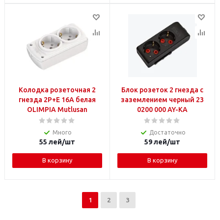
Колодка розеточная 2
Блок розеток 2 гнезда с
гнезда 2P+E 16А белая
заземлением черный 23
OLIMPIA Mutlusan
0200 000 AY-KA
Много
Достаточно
55
лей
/шт
59
лей
/шт
В корзину
В корзину
1
2
3