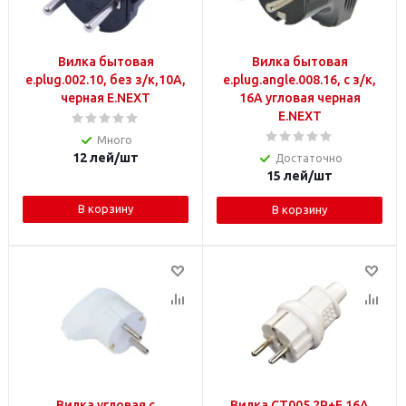
Вилка бытовая
Вилка бытовая
e.plug.002.10, без з/к,10А,
e.plug.angle.008.16, c з/к,
черная E.NEXT
16А угловая черная
E.NEXT
Много
12
лей
/шт
Достаточно
15
лей
/шт
В корзину
В корзину
Вилка угловая с
Вилка CT005 2P+E 16А