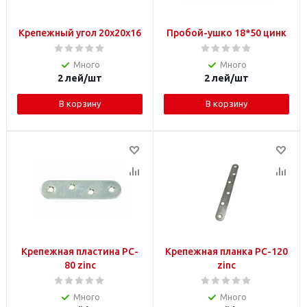
Крепежный угол 20x20x16
Пробой-ушко 18*50 цинк
Много
Много
2
лей
/шт
2
лей
/шт
В корзину
В корзину
Крепежная пластина PC-
Крепежная планка PC-120
80 zinc
zinc
Много
Много