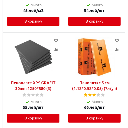
Много
Много
45
лей
/м2
54
лей
/шт
В корзину
В корзину
Пенопласт XPS GRAFIT
Пеноплэкс 5 см
30mm 1250*580 (3)
(1,18*0,58*0,05) (7л/уп)
Много
Много
55
лей
/шт
66
лей
/шт
В корзину
В корзину