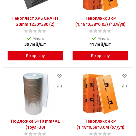
Пенопласт XPS GRAFIT
Пеноплэкс 3 см
20mm 1250*580 (2)
(1,18*0,58*0,03) (13л/уп)
Много
Много
39
лей
/шт
41
лей
/шт
В корзину
В корзину
Подложка S=10 mm+AL
Пеноплэкс 4 см
(1рул=30)
(1,18*0,58*0,04) (9л/уп)