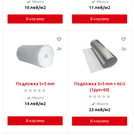
Много
Много
10
лей
/м2
11
лей
/м2
В корзину
В корзину
Подложка S=5 mm
Подложка S=5 mm + ALU
(1рул=60)
Много
14
лей
/м2
Много
23
лей
/м2
В корзину
В корзину