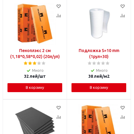
Пеноплэкс 2 см
Подложка S=10 mm
(1,18*0,58*0,02) (20л/уп)
(1рул=30)
Много
Много
32
лей
/шт
38
лей
/м2
В корзину
В корзину