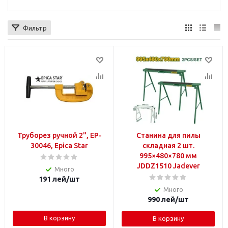
Фильтр
Труборез ручной 2", EP-
Станина для пилы
30046, Epica Star
складная 2 шт.
995×480×780 мм
JDDZ1510 Jadever
Много
191
лей
/шт
Много
990
лей
/шт
В корзину
В корзину