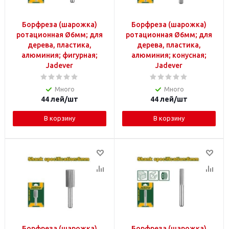
Борфреза (шарожка)
Борфреза (шарожка)
ротационная Ø6мм; для
ротационная Ø6мм; для
дерева, пластика,
дерева, пластика,
алюминия; фигурная;
алюминия; конусная;
Jadever
Jadever
Много
Много
44
лей
/шт
44
лей
/шт
В корзину
В корзину
Борфреза (шарожка)
Борфреза (шарожка)