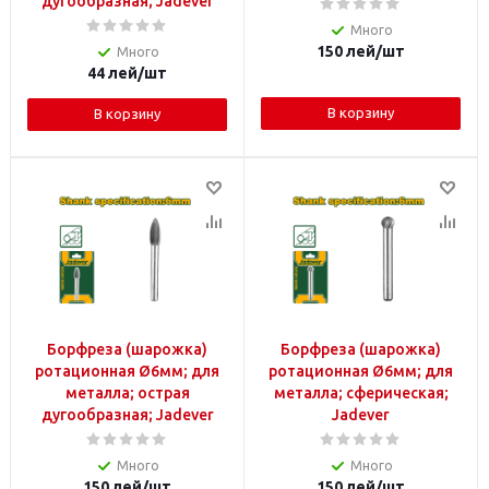
дугообразная; Jadever
Много
150
лей
/шт
Много
44
лей
/шт
В корзину
В корзину
Борфреза (шарожка)
Борфреза (шарожка)
ротационная Ø6мм; для
ротационная Ø6мм; для
металла; острая
металла; сферическая;
дугообразная; Jadever
Jadever
Много
Много
150
лей
/шт
150
лей
/шт