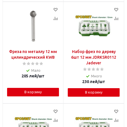
Фреза по металлу 12 мм
Набор фрез по дереву
цилиндрический KWB
6шт 12 мм JDRKSR0112
Jadever
Мало
205
лей
/шт
Много
230
лей
/шт
В корзину
В корзину