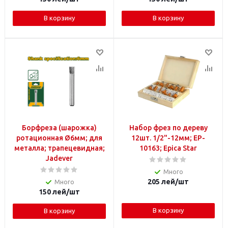
В корзину
В корзину
Борфреза (шарожка)
Набор фрез по дереву
ротационная Ø6мм; для
12шт. 1/2"-12мм; EP-
металла; трапецевидная;
10163; Epica Star
Jadever
Много
205
лей
/шт
Много
150
лей
/шт
В корзину
В корзину