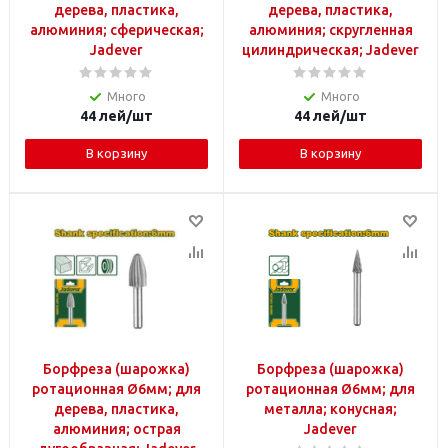
дерева, пластика,
дерева, пластика,
алюминия; сферическая;
алюминия; скругленная
Jadever
цилиндрическая; Jadever
Много
Много
44
лей
/шт
44
лей
/шт
В корзину
В корзину
Борфреза (шарожка)
Борфреза (шарожка)
ротационная Ø6мм; для
ротационная Ø6мм; для
дерева, пластика,
металла; конусная;
алюминия; острая
Jadever