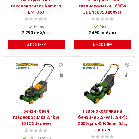
газонокосилка Kamoto
газонокосилка 1600W
LM1333
JDEN3805 Jadever
Мало
Много
2 250
лей
/шт
2 490
лей
/шт
В корзину
В корзину
Бензиновая
Газонокосилка на
газонокосилка 2,4kW
бензине 2,5kW (3.5HP);
131CC Jadever
2600rpm; Ø460mm; 55L;
Jadever
Достаточно