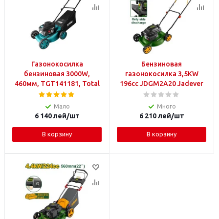
Газонокосилка
Бензиновая
бензиновая 3000W,
газонокосилка 3,5KW
460мм, TGT141181, Total
196cc JDGM2A20 Jadever
Мало
Много
6 140
лей
/шт
6 210
лей
/шт
В корзину
В корзину