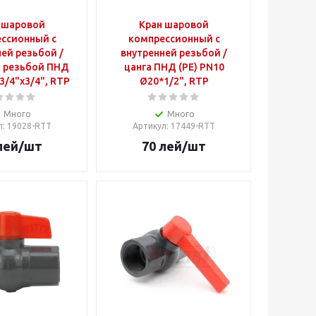
 шаровой
Кран шаровой
ссионный с
компрессионный с
ей резьбой /
внутренней резьбой /
 резьбой ПНД
цанга ПНД (PE) PN10
 3/4"x3/4", RTP
Ø20*1/2", RTP
Много
Много
л
: 19028-RTT
Артикул
: 17449-RTT
лей
/шт
70
лей
/шт