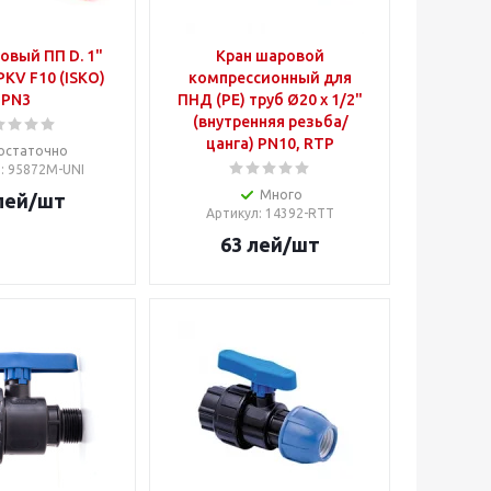
овый ПП D. 1"
Кран шаровой
KV F10 (ISKO)
компрессионный для
PN3
ПНД (PE) труб Ø20 x 1/2"
(внутренняя резьба/
цанга) PN10, RTP
остаточно
л
: 95872M-UNI
Много
лей
/шт
Артикул
: 14392-RTT
63
лей
/шт