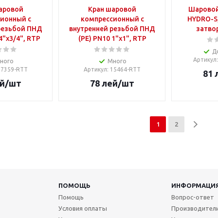
аровой
Кран шаровой
Шаровой
ионный с
компрессионный с
HYDRO-S
резьбой ПНД
внутренней резьбой ПНД
затвор
4"x3/4", RTP
(PE) PN10 1"x1", RTP
Д
Артикул
ного
Много
 17359-RTT
Артикул
: 15464-RTT
81
й
/шт
78
лей
/шт
1
2
ПОМОЩЬ
ИНФОРМАЦИ
Помощь
Вопрос-ответ
Условия оплаты
Производител