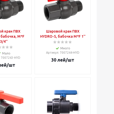
й кран ПВХ
Шаровой кран ПВХ
 бабочка, M*F
HYDRO-S, бабочка M*F 1''
3/4''
Много
Артикул
: 7007244-HYD
Мало
: 7007243-HYD
30
лей
/шт
лей
/шт