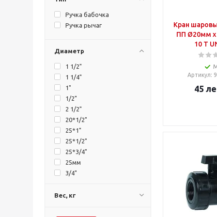
Ручка бабочка
Кран шаров
Ручка рычаг
ПП Ø20мм x 
10 T U
Диаметр
1 1/2"
Артикул
: 
1 1/4"
45
ле
1"
1/2"
2 1/2"
20*1/2"
25*1"
25*1/2"
25*3/4"
25мм
3/4"
32
32*1"
Вес, кг
32*1/2"
32*3/4"