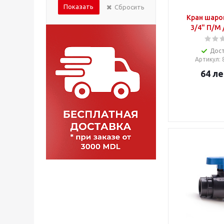
Показать
Сбросить
40*1 1/4"
Кран шаро
50мм
3/4" П/М 
Дос
Артикул
:
64
ле