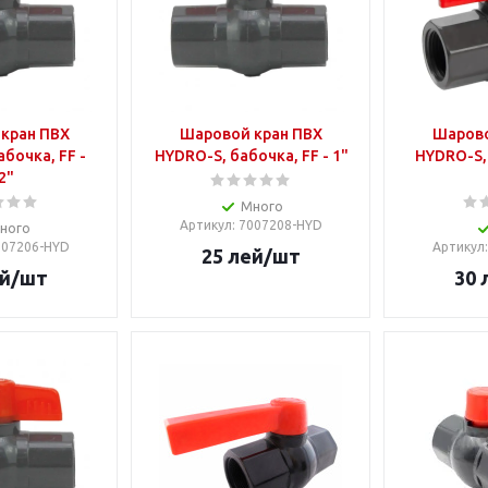
кран ПВХ
Шаровой кран ПВХ
Шарово
бочка, FF -
HYDRO-S, бабочка, FF - 1"
HYDRO-S,
2"
Много
Артикул
: 7007208-HYD
ного
7007206-HYD
Артикул
25
лей
/шт
й
/шт
30