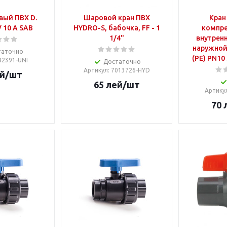
вый ПВХ D.
Шаровой кран ПВХ
Кран
/ 10 A SAB
HYDRO-S, бабочка, FF - 1
компре
1/4"
внутренн
наружной
таточно
(PE) PN10
 82391-UNI
Достаточно
Артикул
: 7013726-HYD
й
/шт
65
лей
/шт
Артику
70