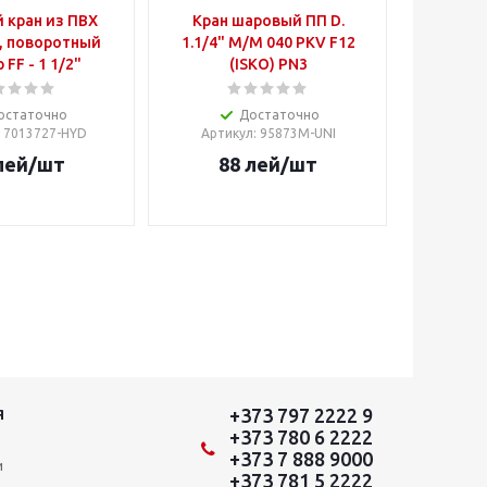
 кран из ПВХ
Кран шаровый ПП D.
, поворотный
1.1/4" М/М 040 PKV F12
 FF - 1 1/2"
(ISKO) PN3
остаточно
Достаточно
: 7013727-HYD
Артикул
: 95873M-UNI
лей
/шт
88
лей
/шт
+373 797 2222 9
Я
+373 780 6 2222
+373 7 888 9000
и
+373 781 5 2222