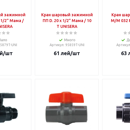
ый зажимной
Кран шаровый зажимной
Кран шар
1/2" Мама /
ПП D. 20 x 1/2" Мама / 10
М/М 032 P
NISERA
T UNISERA
Мало
Много
Д
95879T-UNI
Артикул
: 95859T-UNI
Артику
й
/шт
61
лей
/шт
63