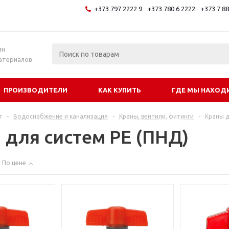
+373 797 2222 9
+373 780 6 2222
+373 7 8
и
ин
атериалов
ПРОИЗВОДИТЕЛИ
КАК КУПИТЬ
ГДЕ МЫ НАХОД
г
-
Водоснабжение и канализация
-
Краны, вентили, фитинги
-
Краны д
 для систем PE (ПНД)
По цене