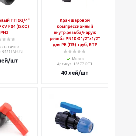
овый ПП Ø3/4"
Кран шаровой
KV F04 (ISKO)
компрессионный
PN3
внутр.резьба/наруж
резьба PN10 Ø1/2"x1/2"
для PE (ПЭ) труб, RTP
остаточно
л
: 95871M-UNI
Много
лей
/шт
Артикул
: 18377-RTT
40
лей
/шт