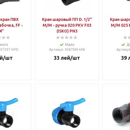
кран ПВХ
Кран шаровый ПП D. 1/2"
Кран шар
бочка, FF -
М/М - ручка 020 PKV F03
М/М 025 P
4"
(ISKO) PN3
ного
Мало
Д
7007207-HYD
Артикул
: 95870M-UNI
Артику
й
/шт
33
лей
/шт
39