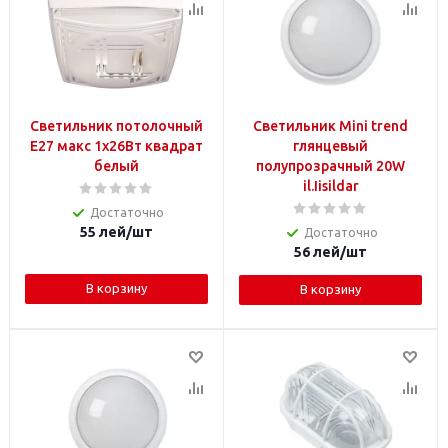
Светильник потолочный
Cветильник Mini trend
Е27 макс 1х26Вт квадрат
глянцевый
белый
полупрозрачный 20W
il.Iisildar
Достаточно
55
лей
/шт
Достаточно
56
лей
/шт
В корзину
В корзину