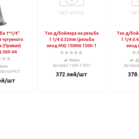
ба 1*1/4"
Тэн д/бойлера на резьбе
Тэн д/бой
 чугунного
1 1/4 d.32mm (резьба
1 1/4 d.
 (Правая)
анод М6) 1500W 1500-1
анод 
L560-04
Мало
Д
Артикул
: 1500-1-POT
Артикул
Мало
L560-04-POT
372
лей
/шт
378
ей
/шт