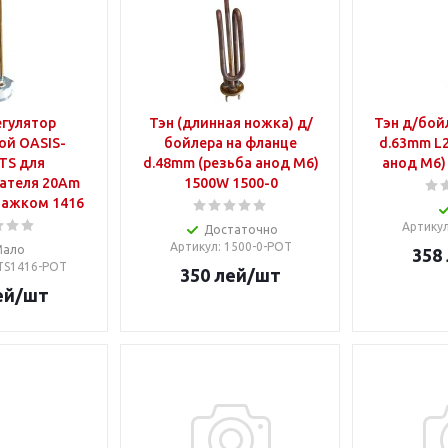
гулятор
Тэн (длинная ножка) д/
Тэн д/бой
ой OASIS-
бойлера на фланце
d.63mm L
TS для
d.48mm (резьба анод М6)
анод М6)
ателя 20Am
1500W 1500-0
лажком 1416
Артику
Достаточно
Артикул
: 1500-0-POT
Мало
358
TS1416-POT
350
лей
/шт
ей
/шт