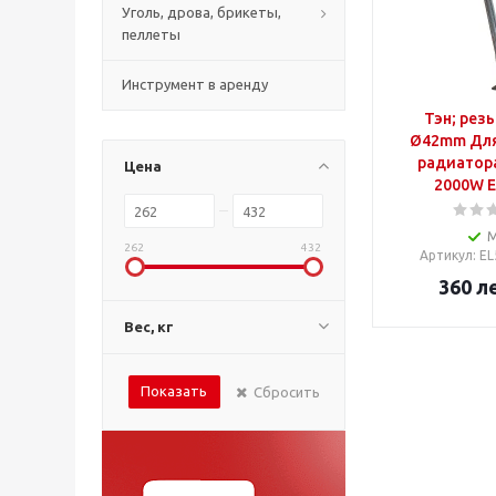
Уголь, дрова, брикеты,
пеллеты
Инструмент в аренду
Тэн; резь
Ø42mm Для
радиатора
Цена
2000W E
262
432
Артикул
: E
360
л
Вес, кг
Показать
Сбросить