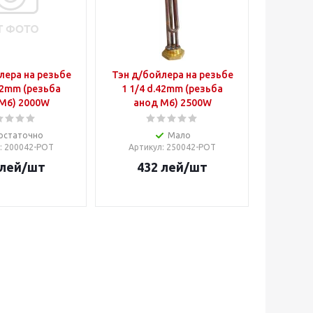
лера на резьбе
Тэн д/бойлера на резьбе
42mm (резьба
1 1/4 d.42mm (резьба
М6) 2000W
анод М6) 2500W
остаточно
Мало
: 200042-POT
Артикул
: 250042-POT
лей
/шт
432
лей
/шт