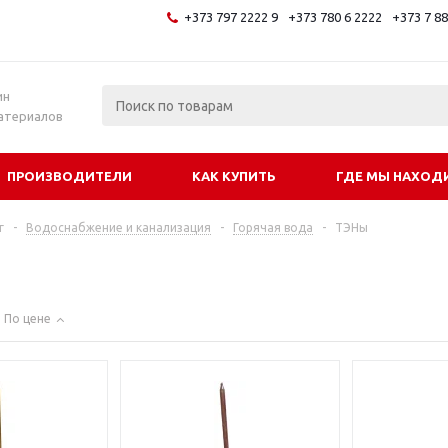
+373 797 2222 9
+373 780 6 2222
+373 7 8
и
ин
атериалов
ПРОИЗВОДИТЕЛИ
КАК КУПИТЬ
ГДЕ МЫ НАХОД
г
-
Водоснабжение и канализация
-
Горячая вода
-
ТЭНы
По цене