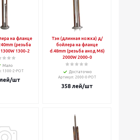
лера на фланце
Тэн (длинная ножка) д/
240mm (резьба
бойлера на фланце
 1300W 1300-2
d.48mm (резьба анод М6)
2000W 2000-0
Мало
л
: 1300-2-POT
Достаточно
Артикул
: 2000-0-POT
лей
/шт
358
лей
/шт