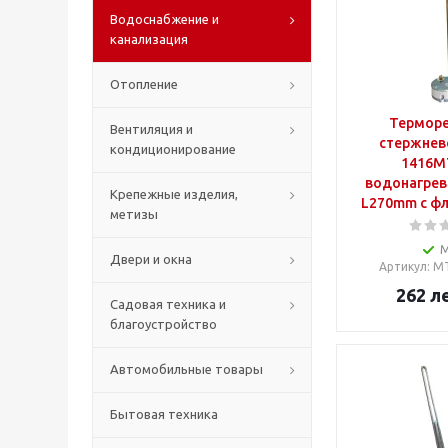
Водоснабжение и
канализация
Отопление
Терморе
Вентиляция и
стержнев
кондиционирование
1416M
водонагрев
Крепежные изделия,
L270mm с ф
метизы
Двери и окна
Артикул
: M
262
л
Садовая техника и
благоустройство
Автомобильные товары
Бытовая техника