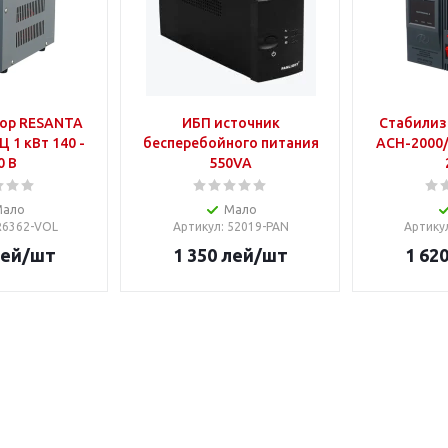
ор RESANTA
ИБП источник
Стабилиз
 1 кВт 140 -
бесперебойного питания
ACH-2000/
0 В
550VA
Мало
Мало
 R6362-VOL
Артикул
: 52019-PAN
Артику
ей
/шт
1 350
лей
/шт
1 62