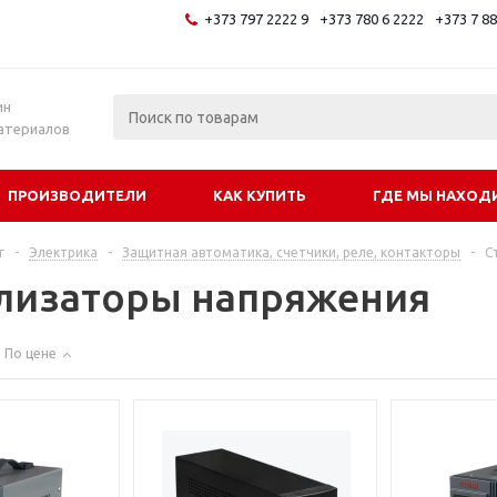
+373 797 2222 9
+373 780 6 2222
+373 7 8
и
ин
атериалов
ПРОИЗВОДИТЕЛИ
КАК КУПИТЬ
ГДЕ МЫ НАХОД
г
-
Электрика
-
Защитная автоматика, счетчики, реле, контакторы
-
С
лизаторы напряжения
По цене