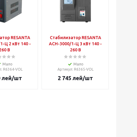
атор RESANTA
Стабилизатор RESANTA
1-Ц 2 кВт 140 -
ACH-3000/1-Ц 3 кВт 140 -
260 В
260 В
Мало
Мало
л
: R6364-VOL
Артикул
: R6365-VOL
0
лей
/шт
2 745
лей
/шт