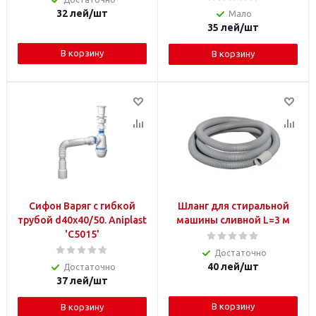
32
лей
/шт
Мало
35
лей
/шт
В корзину
В корзину
Сифон Варяг с гибкой
Шланг для стиральной
трубой d40x40/50. Aniplast
машины сливной L=3 м
'C5015'
Достаточно
40
лей
/шт
Достаточно
37
лей
/шт
В корзину
В корзину