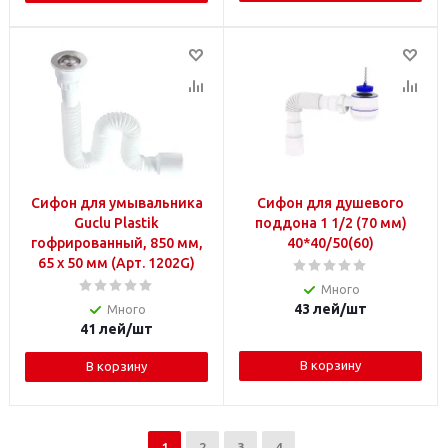
Сифон для умывальника
Сифон для душевого
Guclu Plastik
поддона 1 1/2 (70 мм)
гофрированный, 850 мм,
40*40/50(60)
65 х 50 мм (Арт. 1202G)
Много
43
лей
/шт
Много
41
лей
/шт
В корзину
В корзину
1
2
3
4