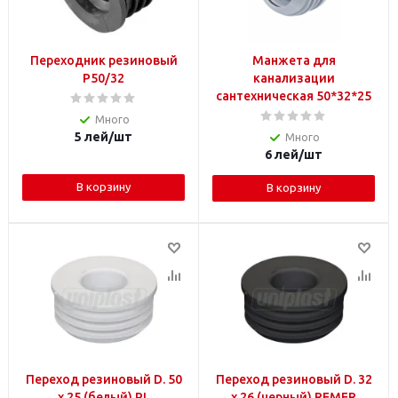
Переходник резиновый
Манжета для
P50/32
канализации
сантехническая 50*32*25
Много
5
лей
/шт
Много
6
лей
/шт
В корзину
В корзину
Переход резиновый D. 50
Переход резиновый D. 32
x 25 (белый) PL
x 26 (черный) REMER