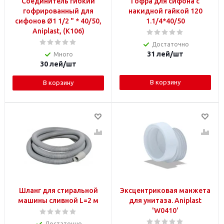
Соединитель гибкий
Гофра для сифона с
гофрированный для
накидной гайкой 120
сифонов Ø1 1/2 " * 40/50,
1.1/4*40/50
Aniplast, (K106)
Достаточно
31
лей
/шт
Много
30
лей
/шт
В корзину
В корзину
Шланг для стиральной
Эксцентриковая манжета
машины сливной L=2 м
для унитаза. Aniplast
'W0410'
Достаточно