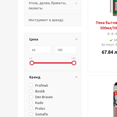
Уголь, дрова, брикеты,
пеллеты
Инструмент в аренду
Пена бытов
500мл/30
Цена
М
Артикул
:
67.84
л
44
185
Бренд
Profmet
Bostik
Den Braven
Kudo
Proloc
Somafix