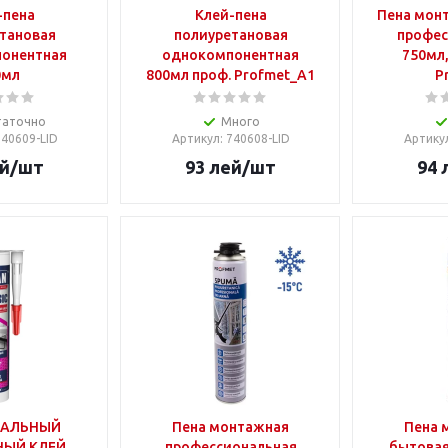
-пена
Клей-пена
Пена мон
тановая
полиуретановая
профес
онентная
однокомпонентная
750мл,
0мл
800мл проф. Profmet_A1
P
таточно
Много
740609-LID
Артикул
: 740608-LID
Артику
й
/шт
93
лей
/шт
94
САЛЬНЫЙ
Пена монтажная
Пена 
ЫЙ КЛЕЙ,
профессиональная
бытовая