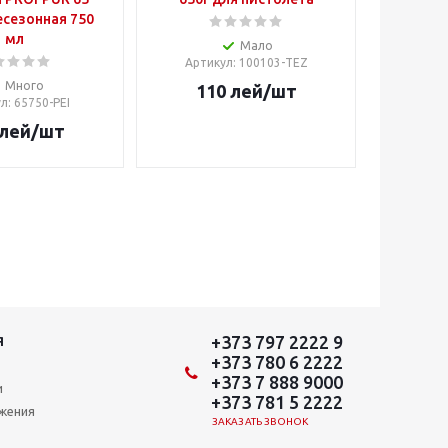
сезонная 750
мл
Мало
Артикул
: 100103-TEZ
Много
110
лей
/шт
ул
: 65750-PEI
лей
/шт
+373 797 2222 9
Я
+373 780 6 2222
+373 7 888 9000
и
+373 781 5 2222
ожения
ЗАКАЗАТЬ ЗВОНОК