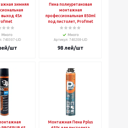
тажная зимняя
Пена полиуретановая
сиональная
монтажная
 выход 45л
профессиональная 850ml
rofmet
под пистолет, Profmet
Много
Много
л
: 740307-LID
Артикул
: 740208-LID
лей
/шт
98
лей
/шт
монтажная
Монтажная Пена Pplus
 PROFPUR 65
650г для пистолета