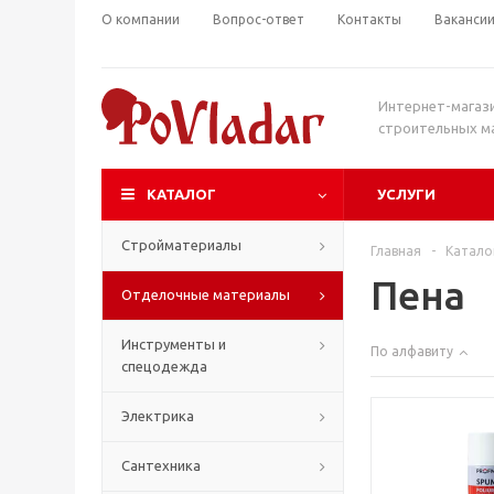
О компании
Вопрос-ответ
Контакты
Ваканси
Интернет-магаз
строительных м
КАТАЛОГ
УСЛУГИ
Стройматериалы
Главная
-
Катало
Пена
Отделочные материалы
Инструменты и
По алфавиту
спецодежда
Электрика
Сантехника