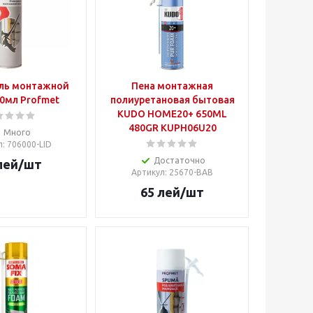
ль монтажной
Пена монтажная
0мл Profmet
полиуретановая бытовая
KUDO HOME20+ 650ML
480GR KUPH06U20
Много
л
: 706000-LID
Достаточно
лей
/шт
Артикул
: 25670-BAB
65
лей
/шт