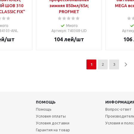
Й ШОВ 310
зимняя 850мл/65л;
MEGA все
LASSIC FIX"
PROFMET
ного
Много
084103-ANL
Артикул
: 740308-LID
Артик
ей
/шт
104
лей
/шт
106
1
2
3
ПОМОЩЬ
ИНФОРМАЦИ
Помощь
Вопрос-ответ
Условия оплаты
Производител
Условия доставки
Условия и пол
Гарантия на товар