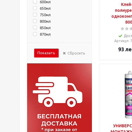
600мл
Клей
650мл
полиуре
750мл
однокомп
800мл
80
850мл
870мл
Дос
Артикул
: 
93
ле
Показать
Сбросить
УНИВЕР
МОНТАЖН