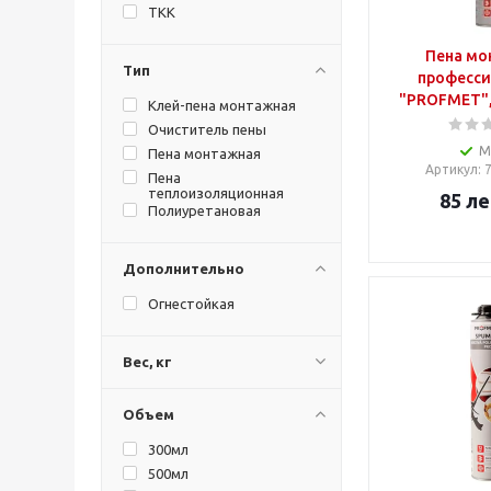
TKK
Пена мо
Тип
професси
"PROFMET", 
Клей-пена монтажная
Очиститель пены
М
Пена монтажная
Артикул
: 
Пена
теплоизоляционная
85
ле
Полиуретановая
Дополнительно
Огнестойкая
Вес, кг
Объем
300мл
500мл