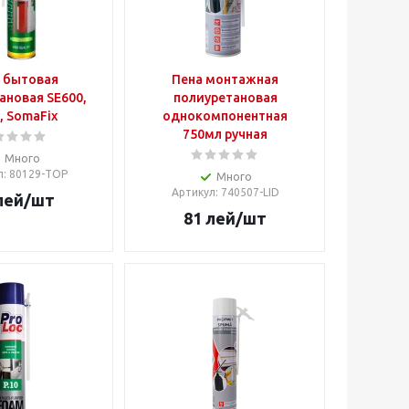
 бытовая
Пена монтажная
ановая SE600,
полиуретановая
г, SomaFix
однокомпонентная
750мл ручная
Много
л
: 80129-TOP
Много
Артикул
: 740507-LID
лей
/шт
81
лей
/шт