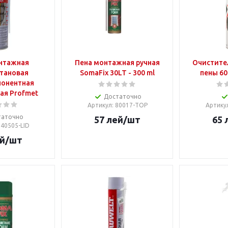
нтажная
Пена монтажная ручная
Очистите
тановая
SomaFix 30LT - 300 ml
пены 60
онентная
ая Profmet
Достаточно
Артикул
: 80017-TOP
Артику
таточно
57
лей
/шт
65
740505-LID
й
/шт