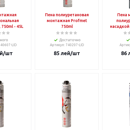
нтажная
Пена полиуретановая
Пена 
ональная
монтажная Profmet
полиур
750ml - 45L
750ml
насадкой
ного
Достаточно
740607-LID
Артикул
: 740207-LID
Артик
й
/шт
85
лей
/шт
86