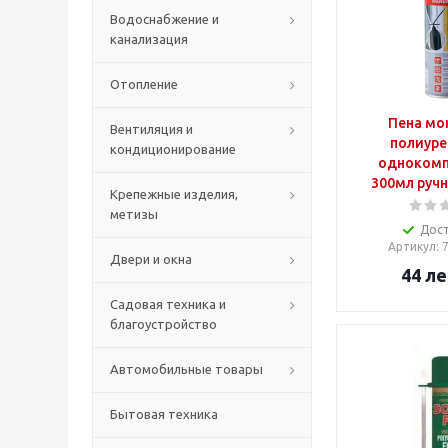
Водоснабжение и
канализация
Отопление
Пена мо
Вентиляция и
полиуре
кондиционирование
однокомп
300мл ручн
Крепежные изделия,
метизы
Дос
Артикул
: 
Двери и окна
44
ле
Садовая техника и
благоустройство
Автомобильные товары
Бытовая техника