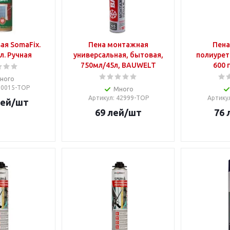
ая SomaFix.
Пена монтажная
Пена
л. Ручная
универсальная, бытовая,
полиурет
750мл/45л, BAUWELT
600 
ного
 80015-TOP
Много
Артикул
: 42999-TOP
Артику
ей
/шт
69
лей
/шт
76