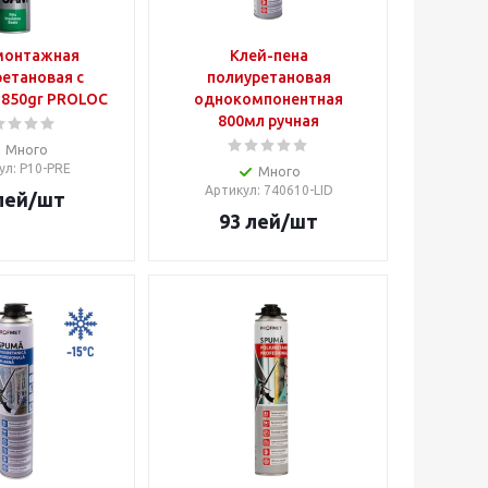
монтажная
Клей-пена
етановая с
полиуретановая
 850gr PROLOC
однокомпонентная
800мл ручная
Много
ул
: P10-PRE
Много
Артикул
: 740610-LID
лей
/шт
93
лей
/шт