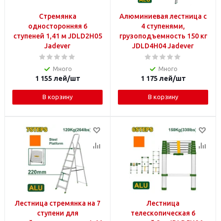
Стремянка
Алюминиевая лестница с
односторонняя 6
4 ступенями,
ступеней 1,41 м JDLD2H05
грузоподъемность 150 кг
Jadever
JDLD4H04 Jadever
Много
Много
1 155
лей
/шт
1 175
лей
/шт
В корзину
В корзину
Лестница стремянка на 7
Лестница
ступени для
телескопическая 6