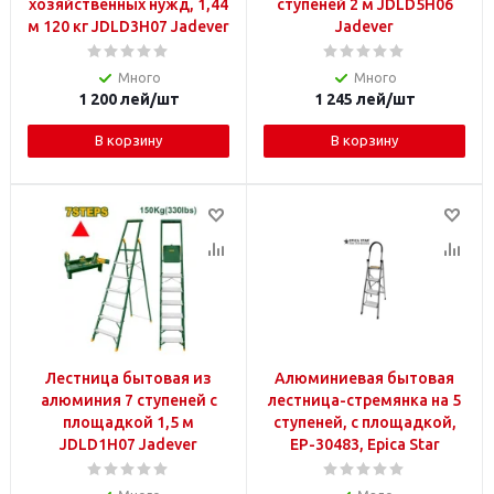
хозяйственных нужд, 1,44
ступеней 2 м JDLD5H06
м 120 кг JDLD3H07 Jadever
Jadever
Много
Много
1 200
лей
/шт
1 245
лей
/шт
В корзину
В корзину
Лестница бытовая из
Алюминиевая бытовая
алюминия 7 ступеней с
лестница-стремянка на 5
площадкой 1,5 м
ступеней, с площадкой,
JDLD1H07 Jadever
EP-30483, Epica Star