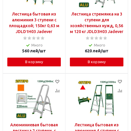
Лестница бытовая из
Лестница стремянка на 3
алюминия 3 ступени с
ступени для
площадкой; 150кг 0,63 м
хозяйственных нужд, 0,56
JDLD1H03 Jadever
м 120 кг JDLD3H03 Jadever
Много
Много
560
лей
/шт
620
лей
/шт
В корзину
В корзину
Алюминиевая бытовая
Лестница бытовая из
лестница 2 ступени, с
алюминия 4 ступени с