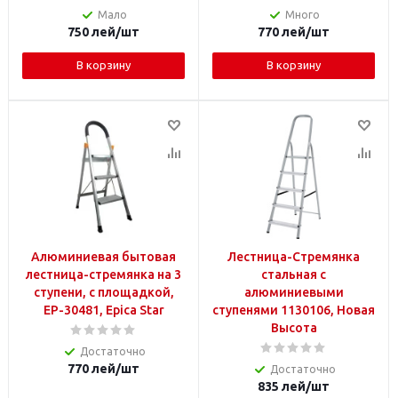
Мало
Много
750
лей
/шт
770
лей
/шт
В корзину
В корзину
Алюминиевая бытовая
Лестница-Стремянка
лестница-стремянка на 3
стальная с
ступени, с площадкой,
алюминиевыми
EP-30481, Epica Star
ступенями 1130106, Новая
Высота
Достаточно
770
лей
/шт
Достаточно
835
лей
/шт