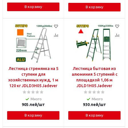
В корзину
В корзину
Лестница стремянка на 5
Лестница бытовая из
ступени для
алюминия 5 ступеней с
хозяйственных нужд, 1 м
площадкой 1,06 м
120 кг JDLD3H05 Jadever
JDLD1H05 Jadever
Много
Много
905
лей
/шт
930
лей
/шт
В корзину
В корзину