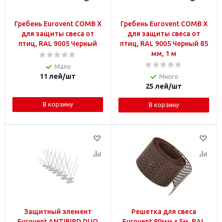
Гребень Eurovent COMB X
Гребень Eurovent COMB X
для защиты свеса от
для защиты свеса от
птиц, RAL 9005 Черный
птиц, RAL 9005 Черный 85
мм, 1 м
Мало
11
лей
/шт
Много
25
лей
/шт
В корзину
В корзину
Защитный элемент
Решетка для свеса
Eurovent ANTIBIRD DUO
Eurovent 80мм x 5м, RAL