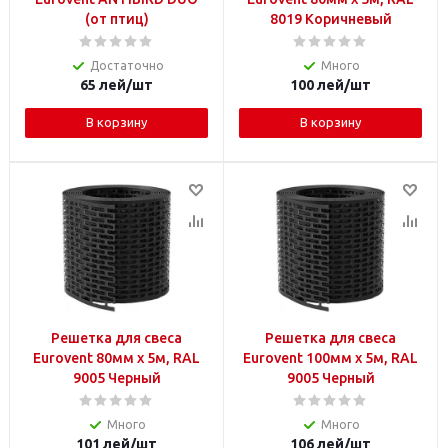
(от птиц)
8019 Коричневый
Достаточно
Много
65
лей
/шт
100
лей
/шт
В корзину
В корзину
Решетка для свеса
Решетка для свеса
Eurovent 80мм x 5м, RAL
Eurovent 100мм x 5м, RAL
9005 Черный
9005 Черный
Много
Много
101
лей
/шт
106
лей
/шт