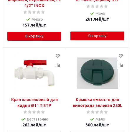
1/2'' INOX
Мало
261
лей
/шт
Много
157
лей
/шт
В корзину
В корзину
Кран пластиковый для
Крышка емкость для
кадки Ø1" П STP
винограда зеленая 250L
Достаточно
Мало
262
лей
/шт
300
лей
/шт