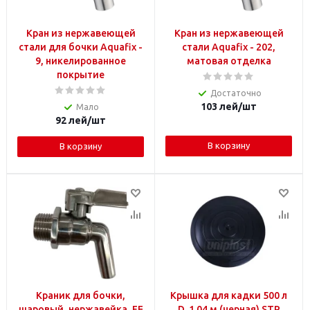
Кран из нержавеющей
Кран из нержавеющей
стали для бочки Aquafix -
стали Aquafix - 202,
9, никелированное
матовая отделка
покрытие
Достаточно
103
лей
/шт
Мало
92
лей
/шт
В корзину
В корзину
Краник для бочки,
Крышка для кадки 500 л
шаровый, нержавейка, FE
D. 1.04 м (черная) STP