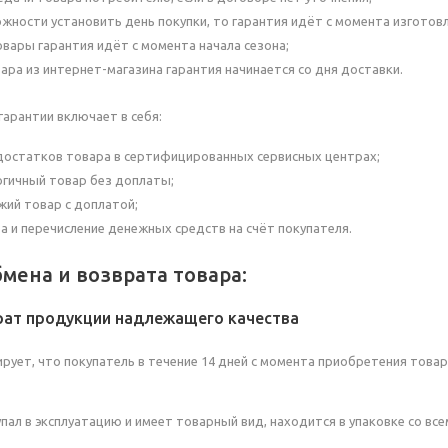
ожности установить день покупки, то гарантия идёт с момента изготовл
овары гарантия идёт с момента начала сезона;
вара из интернет-магазина гарантия начинается со дня доставки.
гарантии включает в себя:
достатков товара в сертифицированных сервисных центрах;
огичный товар без доплаты;
жий товар с доплатой;
а и перечисление денежных средств на счёт покупателя.
мена и возврата товара:
рат продукции надлежащего качества
рует, что покупатель в течение 14 дней с момента приобретения това
упал в эксплуатацию и имеет товарный вид, находится в упаковке со в