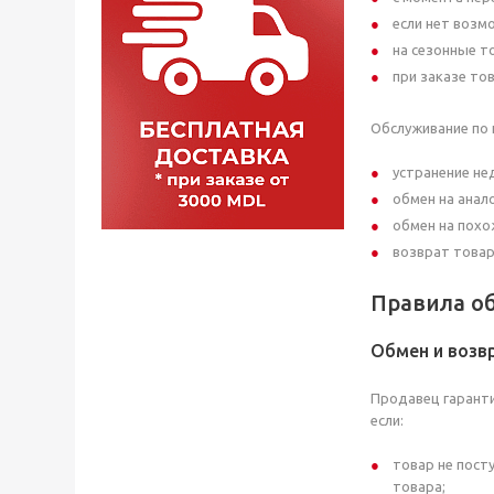
если нет возм
на сезонные т
при заказе то
Обслуживание по 
устранение не
обмен на анал
обмен на похо
возврат товар
Правила об
Обмен и возв
Продавец гаранти
если:
товар не пост
товара;