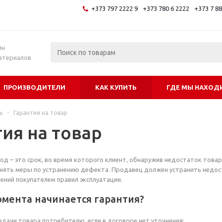
+373 797 2222 9
+373 780 6 2222
+373 7 8
и
ин
атериалов
ПРОИЗВОДИТЕЛИ
КАК КУПИТЬ
ГДЕ МЫ НАХОД
ь
-
Гарантия на товар
тия на товар
од – это срок, во время которого клиент, обнаружив недостаток това
нять меры по устранению дефекта. Продавец должен устранить недоста
ений покупателем правил эксплуатации.
омента начинается гарантия?
едачи товара потребителю, если в договоре нет уточнения;