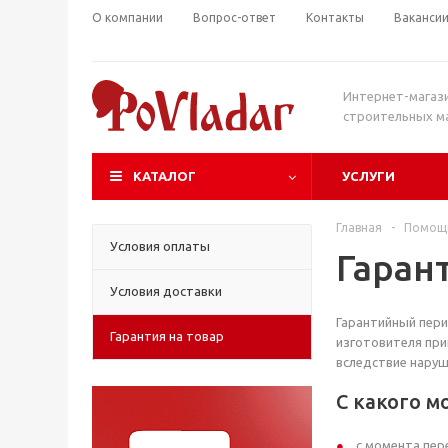
О компании
Вопрос-ответ
Контакты
Ваканси
Интернет-магаз
строительных м
КАТАЛОГ
УСЛУГИ
Главная
-
Помощ
Условия оплаты
Гаран
Условия доставки
Гарантийный пери
Гарантия на товар
изготовителя при
вследствие наруш
С какого м
с момента пер