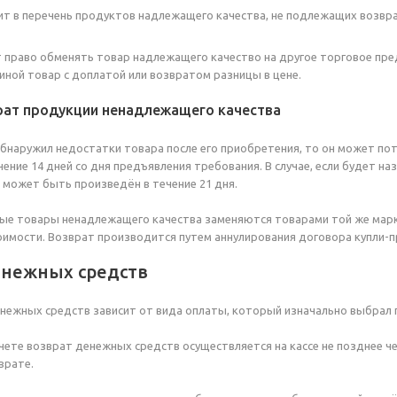
ит в перечень продуктов надлежащего качества, не подлежащих возвра
 право обменять товар надлежащего качество на другое торговое пре
 иной товар с доплатой или возвратом разницы в цене.
рат продукции ненадлежащего качества
обнаружил недостатки товара после его приобретения, то он может по
чение 14 дней со дня предъявления требования. В случае, если будет н
 может быть произведён в течение 21 дня.
ые товары ненадлежащего качества заменяются товарами той же марки
имости. Возврат производится путем аннулирования договора купли-п
енежных средств
нежных средств зависит от вида оплаты, который изначально выбрал 
чете возврат денежных средств осуществляется на кассе не позднее ч
врате.