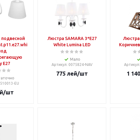
 подвесной
Люстра SAMARA 3*E27
Люстра
t.p11.е27.whi
White Lumina LED
Коричнев
под
ерегающую
Мало
у Е27
Артикул
: 0075824-NAV
Артикул
775
лей
/шт
1 14
таточно
i0510013-EU
й
/шт