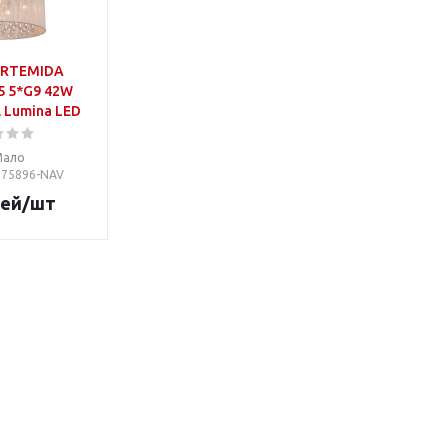
ARTEMIDA
5 5*G9 42W
l Lumina LED
Мало
0075896-NAV
ей
/шт