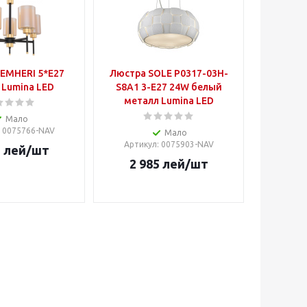
EMHERI 5*E27
Люстра SOLE P0317-03H-
 Lumina LED
S8A1 3-E27 24W белый
металл Lumina LED
Мало
: 0075766-NAV
Мало
Артикул
: 0075903-NAV
5
лей
/шт
2 985
лей
/шт