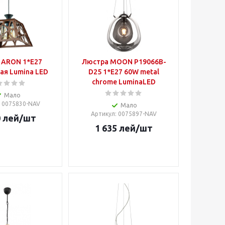
 ARON 1*E27
Люстра MOON P19066B-
ая Lumina LED
D25 1*E27 60W metal
chrome LuminaLED
Мало
: 0075830-NAV
Мало
Артикул
: 0075897-NAV
0
лей
/шт
1 635
лей
/шт