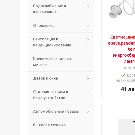
Водоснабжение и
канализация
Отопление
Светильник
Вентиляция и
e.save.pendan
кондиционирование
te 
энергосб
Крепежные изделия,
ламп
метизы
Дос
Двери и окна
Артикул
: 
41
ле
Садовая техника и
благоустройство
Автомобильные товары
Бытовая техника