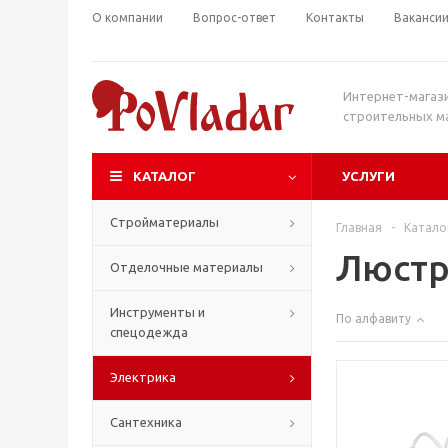
О компании
Вопрос-ответ
Контакты
Ваканси
Интернет-магаз
строительных м
КАТАЛОГ
УСЛУГИ
Стройматериалы
Главная
-
Катало
Люст
Отделочные материалы
Инструменты и
По алфавиту
спецодежда
Электрика
Сантехника