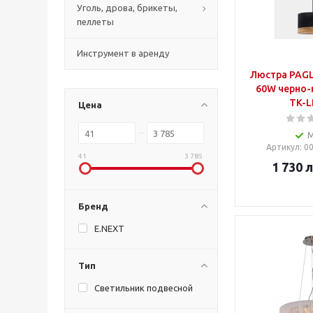
Уголь, дрова, брикеты,
пеллеты
Инструмент в аренду
Люстра PAGLIA 1*E27 max
60W черно-
TK-L
Цена
Артикул
: 
41
3 785
1 730
л
Бренд
E.NEXT
Тип
Светильник подвесной