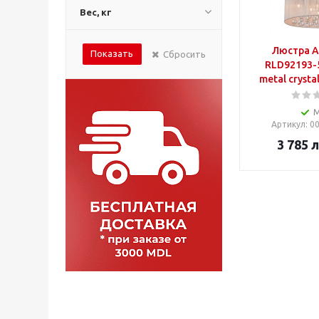
Вес, кг
Люстра 
Показать
Сбросить
RLD92193-
metal crysta
Артикул
: 
3 785
л