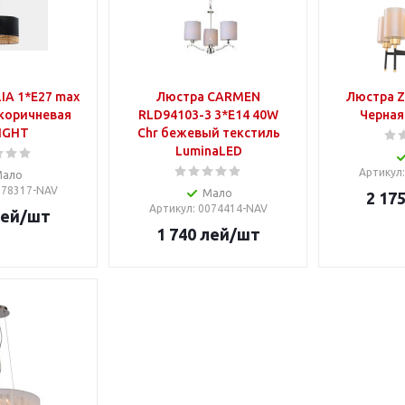
Люстра CARMEN
Люстра Z
коричневая
RLD94103-3 3*E14 40W
Черная
IGHT
Chr бежевый текстиль
LuminaLED
Артикул
Мало
0078317-NAV
Мало
2 17
Артикул
: 0074414-NAV
ей
/шт
1 740
лей
/шт