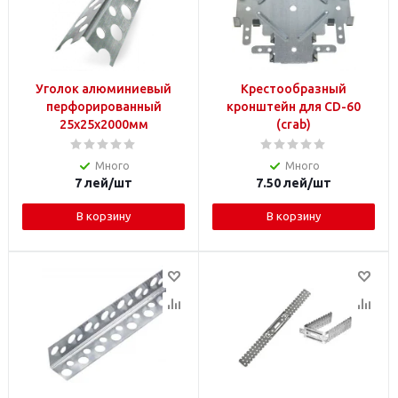
Уголок алюминиевый
Крестообразный
перфорированный
кронштейн для CD-60
25х25х2000мм
(crab)
Много
Много
7
лей
/шт
7.50
лей
/шт
В корзину
В корзину