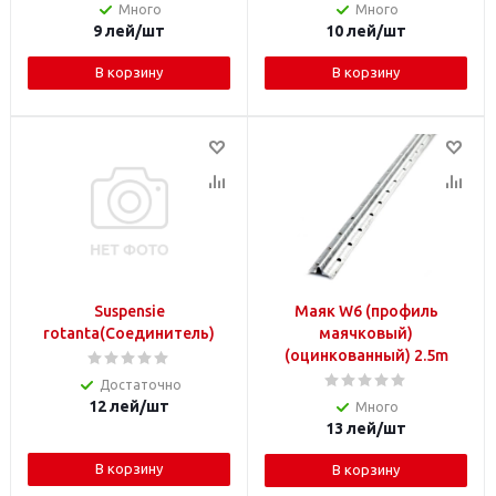
Много
Много
9
лей
/шт
10
лей
/шт
В корзину
В корзину
Suspensie
Маяк W6 (профиль
rotanta(Соединитель)
маячковый)
(оцинкованный) 2.5m
Достаточно
12
лей
/шт
Много
13
лей
/шт
В корзину
В корзину