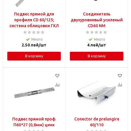
Подвес прямой для
Соединитель
профиля CD 60/125;
двухуровневый усиленый
система облицовки ГКЛ
CD60 NM
Много
Много
2.50
лей
/шт
4
лей
/шт
В корзину
В корзину
Подвес прямой проф.
Conector de prelungire
П60*27 (0,8мм) цинк
60/110