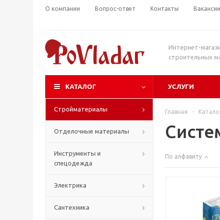
О компании
Вопрос-ответ
Контакты
Ваканси
Интернет-магаз
строительных м
КАТАЛОГ
УСЛУГИ
Стройматериалы
Главная
-
Катало
Систе
Отделочные материалы
Инструменты и
По алфавиту
спецодежда
Электрика
Сантехника