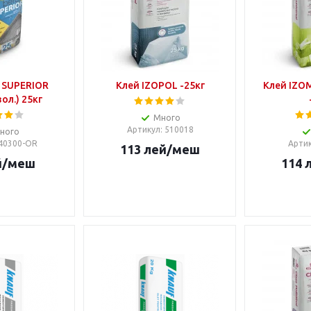
 SUPERIOR
Клей IZOPOL -25кг
Клей IZO
ол.) 25кг
Много
Артикул
: 510018
ного
 40300-OR
Арти
113
лей
/меш
й
/меш
114
л