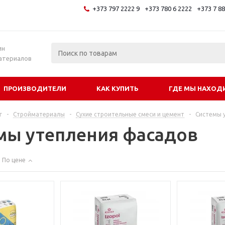
+373 797 2222 9
+373 780 6 2222
+373 7 8
и
ин
атериалов
ПРОИЗВОДИТЕЛИ
КАК КУПИТЬ
ГДЕ МЫ НАХОД
г
-
Стройматериалы
-
Сухие строительные смеси и цемент
-
Системы 
мы утепления фасадов
По цене