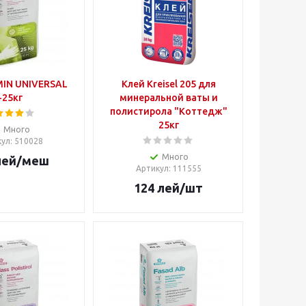
MIN UNIVERSAL
Клей Kreisel 205 для
-25кг
минеральной ваты и
полистирола "Коттедж"
25кг
Много
кул
: 510028
Много
ей
/меш
Артикул
: 111555
124
лей
/шт