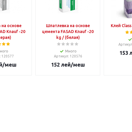
 на основе
Шпатлевка на основе
Клей Class 
AD Knauf -20
цемента FASAD Knauf -20
серая)
kg / (белая)
Артику
ного
Много
153
л
: 120577
Артикул
: 120576
й
/меш
152
лей
/меш