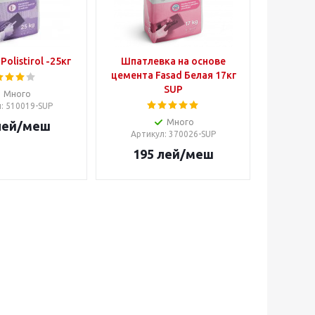
Polistirol -25кг
Шпатлевка на основе
цемента Fasad Белая 17кг
SUP
Много
л
: 510019-SUP
Много
ей
/меш
Артикул
: 370026-SUP
195
лей
/меш