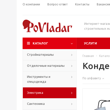
О компании
Вопрос-ответ
Контакты
Ваканси
Интернет-магаз
строительных м
КАТАЛОГ
УСЛУГИ
Стройматериалы
Главная
-
Катало
Конде
Отделочные материалы
Инструменты и
По алфавиту
спецодежда
Электрика
Сантехника