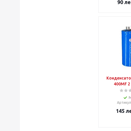
90
ле
Конденсато
400MF 2
Артикул
145
л