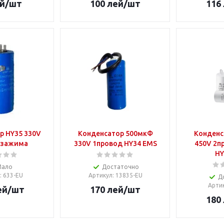
й
/шт
100
лей
/шт
116
р HY35 330V
Конденсатор 500мкФ
Конденс
 зажима
330V 1провод HY34 EMS
450V 2п
HY
Мало
Достаточно
: 633-EU
Артикул
: 13835-EU
Д
Арти
ей
/шт
170
лей
/шт
180