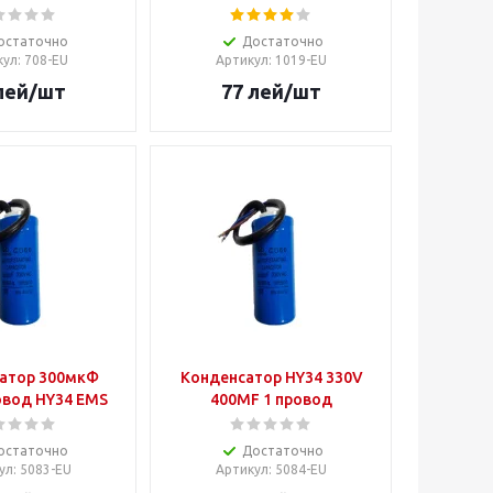
остаточно
Достаточно
кул
: 708-EU
Артикул
: 1019-EU
лей
/шт
77
лей
/шт
атор 300мкФ
Конденсатор HY34 330V
овод HY34 EMS
400MF 1 провод
остаточно
Достаточно
ул
: 5083-EU
Артикул
: 5084-EU