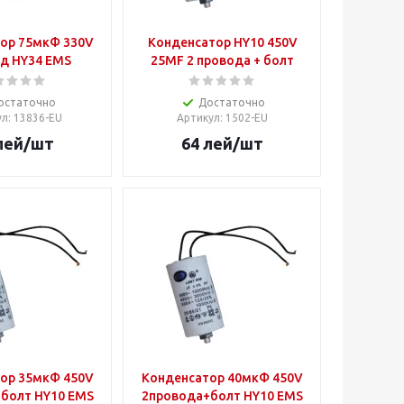
ор 75мкФ 330V
Конденсатор HY10 450V
д HY34 EMS
25MF 2 провода + болт
остаточно
Достаточно
ул
: 13836-EU
Артикул
: 1502-EU
лей
/шт
64
лей
/шт
ор 35мкФ 450V
Конденсатор 40мкФ 450V
болт HY10 EMS
2провода+болт HY10 EMS