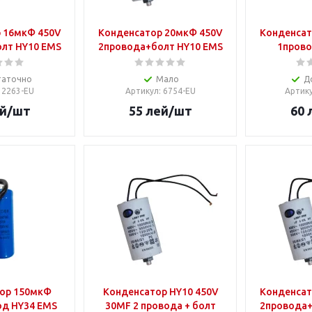
 16мкФ 450V
Конденсатор 20мкФ 450V
Конденсат
лт HY10 EMS
2провода+болт HY10 EMS
1прово
таточно
Мало
Д
: 2263-EU
Артикул
: 6754-EU
Артик
й
/шт
55
лей
/шт
60
ор 150мкФ
Конденсатор HY10 450V
Конденсат
од HY34 EMS
30MF 2 провода + болт
2провода+