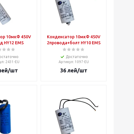
ор 10мкФ 450V
Конденсатор 10мкФ 450V
д HY12 EMS
2провода+болт HY10 EMS
остаточно
Достаточно
ул
: 2431-EU
Артикул
: 1097-EU
лей
/шт
36
лей
/шт