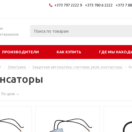
+373 797 2222 9
+373 780 6 2222
+373 7 8
и
ин
атериалов
ПРОИЗВОДИТЕЛИ
КАК КУПИТЬ
ГДЕ МЫ НАХОД
г
-
Электрика
-
Защитная автоматика, счетчики, реле, контакторы
-
К
нсаторы
По цене