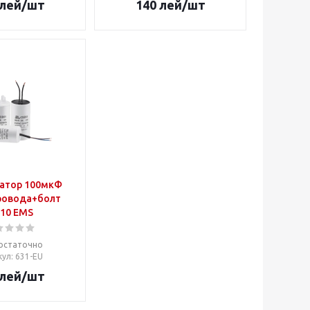
лей
/шт
140
лей
/шт
атор 100мкФ
ровода+болт
10 EMS
остаточно
кул
: 631-EU
лей
/шт