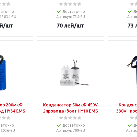
таточно
Достаточно
Д
 13834-EU
Артикул
: 734-EU
Арти
й
/шт
70
лей
/шт
73
ор 200мкФ
Конденсатор 50мкФ 450V
Конденс
од HY34 EMS
2провода+болт HY10 EMS
330V 1пр
таточно
Достаточно
Д
: 5036-EU
Артикул
: 709-EU
Артик