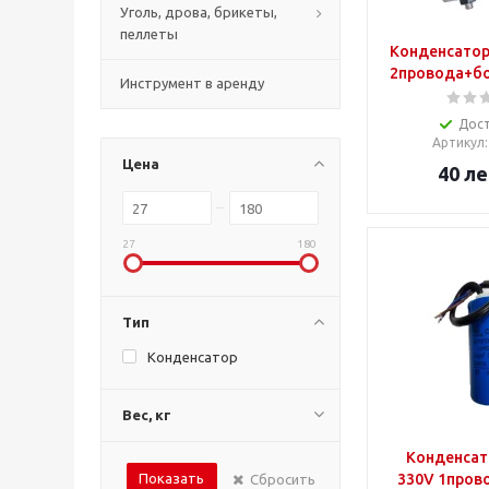
Уголь, дрова, брикеты,
пеллеты
Конденсатор
2провода+бо
Инструмент в аренду
Дос
Артикул
Цена
40
ле
27
180
Тип
Конденсатор
Вес, кг
Конденсат
Показать
330V 1пров
Сбросить