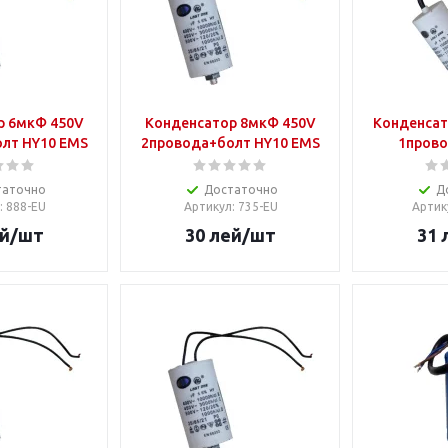
р 6мкФ 450V
Конденсатор 8мкФ 450V
Конденсат
лт HY10 EMS
2провода+болт HY10 EMS
1прово
таточно
Достаточно
Д
: 888-EU
Артикул
: 735-EU
Артик
й
/шт
30
лей
/шт
31