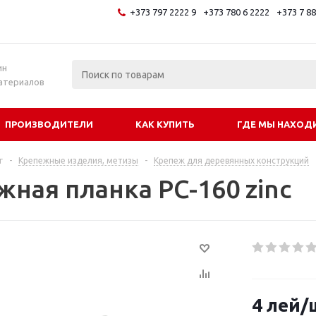
+373 797 2222 9
+373 780 6 2222
+373 7 8
и
ин
атериалов
ПРОИЗВОДИТЕЛИ
КАК КУПИТЬ
ГДЕ МЫ НАХОД
г
-
Крепежные изделия, метизы
-
Крепеж для деревянных конструкций
жная планка PC-160 zinc
4
лей
/