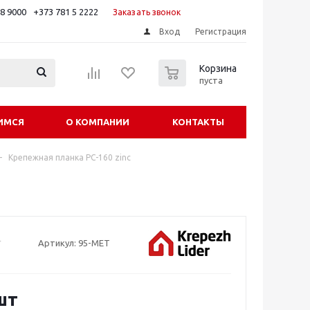
88 9000
+373 781 5 2222
Заказать звонок
Вход
Регистрация
0
Корзина
пуста
ИМСЯ
О КОМПАНИИ
КОНТАКТЫ
-
Крепежная планка PC-160 zinc
Артикул:
95-MET
шт