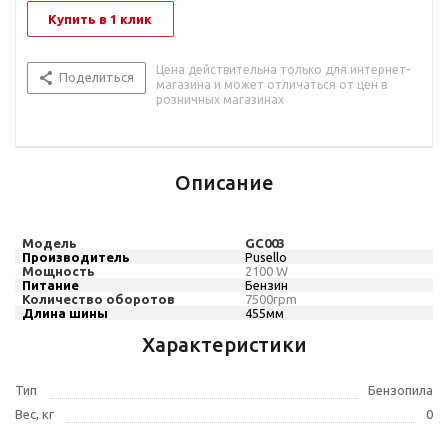
Купить в 1 клик
Цена действительна только для интернет-
Поделиться
магазина и может отличаться от цен в
розничных магазинах
Описание
Модель
GC003
Производитель
Pusello
Мощность
21
00
W
Питание
Бензин
Количество оборотов
7500
rpm
Длина шины
455мм
Характеристики
Тип
Бензопила
Вес, кг
0