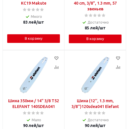
KC19 Makute
40 cm, 3/8", 1.3 mm, 57
звеньев
Много
83
лей
/шт
Достаточно
85
лей
/шт
В корзину
В корзину
Шина 350мм / 14" 3/8 T52
Шина (12'', 1.3 mm,
ELEFANT 140SDEA041
3/8'')120sdea041 Elefant
Мало
Достаточно
90
лей
/шт
90
лей
/шт