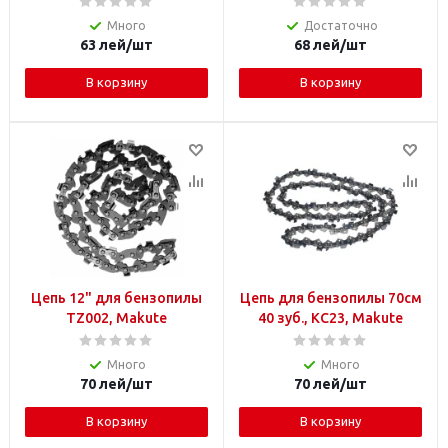
Много
Достаточно
63
лей
/шт
68
лей
/шт
В корзину
В корзину
Цепь 12" для бензопилы
Цепь для бензопилы 70см
TZ002, Makute
40 зуб., KC23, Makute
Много
Много
70
лей
/шт
70
лей
/шт
В корзину
В корзину