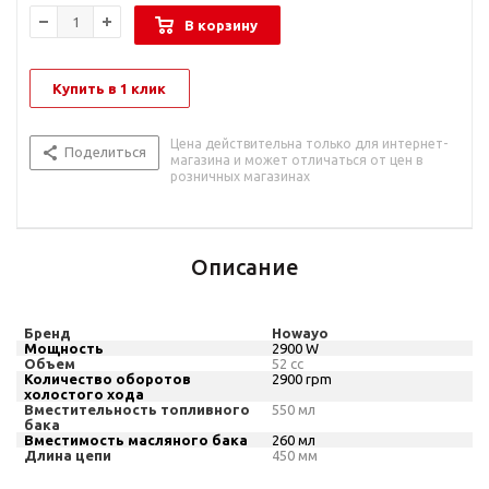
В корзину
Купить в 1 клик
Цена действительна только для интернет-
Поделиться
магазина и может отличаться от цен в
розничных магазинах
Описание
Бренд
Howayo
Мощность
2900
W
Объем
52
cc
Количество оборотов
2900
rpm
холостого хода
Вместительность топливного
550 мл
бака
Вместимость масляного бака
260 мл
Длина цепи
450 мм