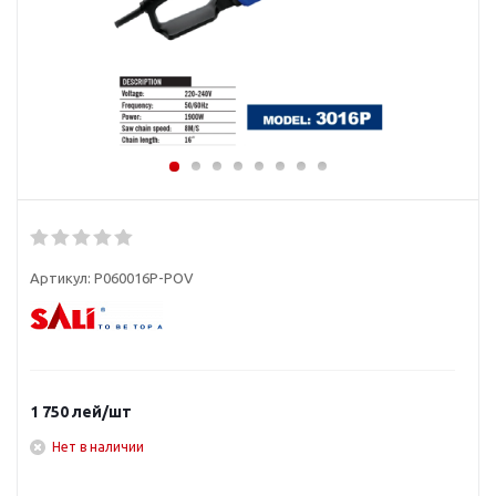
Артикул:
P060016P-POV
1 750
лей
/шт
Нет в наличии