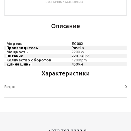
розничных магазинах
Описание
Модель
EC002
Производитель
Pusello
Мощность
22
00
W
Питание
220-240
V
Количество оборотов
12
00
rpm
Длина шины
450мм
Характеристики
Вес, кг
0