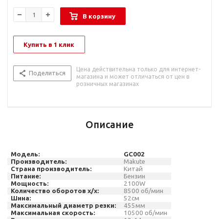
В корзину
Купить в 1 клик
Цена действительна только для интернет-
Поделиться
магазина и может отличаться от цен в
розничных магазинах
Описание
Модель:
GC002
Производитель:
Makute
Страна производитель:
Китай
Питание:
Бензин
Мощность:
2100
W
Количество оборотов х/х
:
8
5
0
0
об/мин
Шина:
52см
Максимальный диаметр резки:
455мм
Максимальная скорость:
10500 об/мин