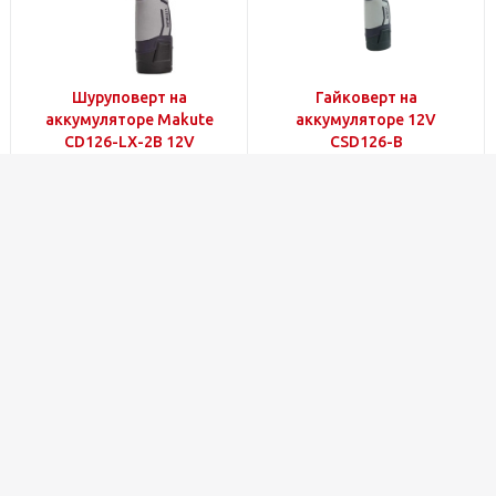
Шуруповерт на
Гайковерт на
аккумуляторе Makute
аккумуляторе 12V
CD126-LX-2B 12V
CSD126-B
Много
Много
590
лей
390
лей
В корзину
В корзину
Насос для откачки
Рубанок беспроводной