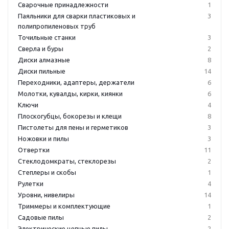
Сварочные принадлежности
1
Паяльники для сварки пластиковых и
3
полипропиленовых труб
Точильные станки
3
Сверла и буры
2
Диски алмазные
8
Диски пильные
14
Переходники, адаптеры, держатели
6
Молотки, кувалды, кирки, киянки
6
Ключи
4
Плоскогубцы, бокорезы и клещи
8
Пистолеты для пены и герметиков
3
Ножовки и пилы
3
Отвертки
11
Стеклодомкраты, стеклорезы
2
Степлеры и скобы
1
Рулетки
4
Уровни, нивелиры
14
Триммеры и комплектующие
1
Садовые пилы
2
Электрические цепные пилы
2