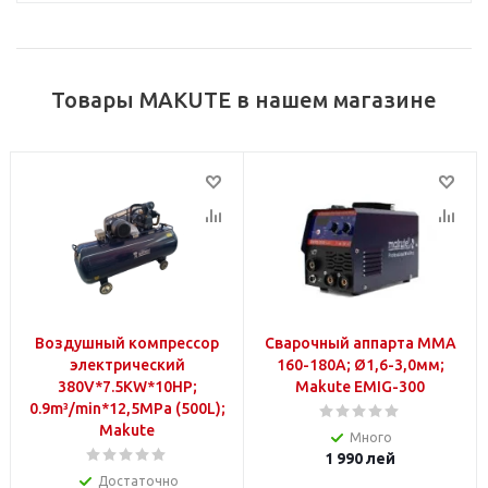
Товары MAKUTE в нашем магазине
Воздушный компрессор
Сварочный аппарта ММА
электрический
160-180А; Ø1,6-3,0мм;
380V*7.5KW*10HP;
Makute EMIG-300
0.9m³/min*12,5MPa (500L);
Makute
Много
1 990
лей
Достаточно