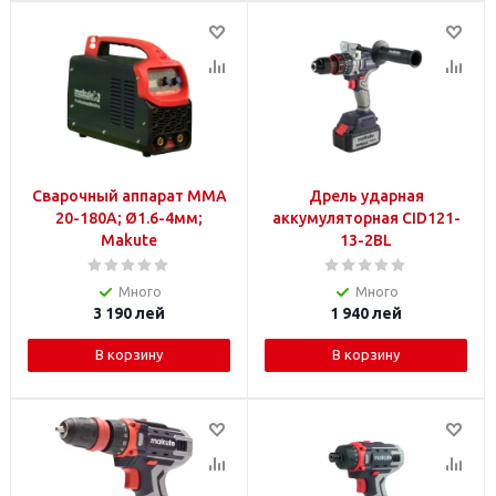
Сварочный аппарат ММА
Дрель ударная
20-180A; Ø1.6-4мм;
аккумуляторная CID121-
Makute
13-2BL
Много
Много
3 190
лей
1 940
лей
В корзину
В корзину