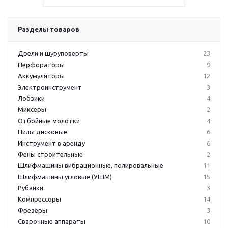
Разделы товаров
Дрели и шуруповерты
23
Перфораторы
9
Аккумуляторы
12
Электроинструмент
3
Лобзики
4
Миксеры
2
Отбойные молотки
4
Пилы дисковые
6
Инструмент в аренду
6
Фены строительные
2
Шлифмашины вибрационные, полировальные
11
Шлифмашины угловые (УШМ)
15
Рубанки
3
Компрессоры
14
Фрезеры
3
Сварочные аппараты
10