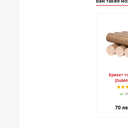
Вам также мо
Брикет т
(DubMF
М
70
ле