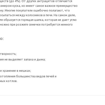
еществ (до 4%). От других антрацитов отличается
змером куска, но имеет самое важное преимущество
ену. Многие покупатели ошибочно полагают, что
осыпаться между колосников в печи. На самом деле,
гля образуется горящая шапка, которая не дает углю
можно при розжиге семечки потребуется немного
о:
творность;
ния не выделяет запаха и дыма;
е хранение в мешках;
отопления большинства видов печей и
ных котлов.