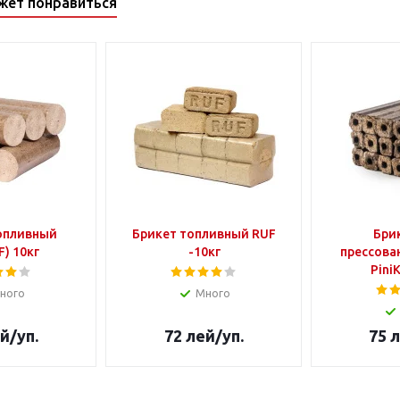
жет понравиться
опливный
Брикет топливный RUF
Бри
) 10кг
-10кг
прессова
Pini
ного
Много
й
/уп.
72
лей
/уп.
75
л