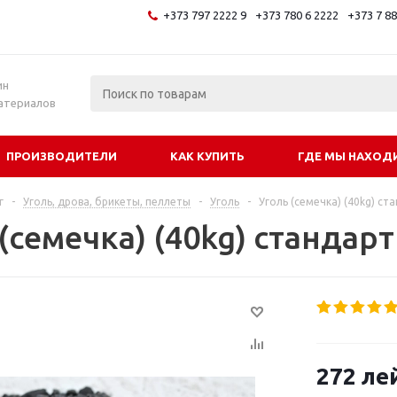
+373 797 2222 9
+373 780 6 2222
+373 7 8
и
ин
атериалов
ПРОИЗВОДИТЕЛИ
КАК КУПИТЬ
ГДЕ МЫ НАХОД
г
-
Уголь, дрова, брикеты, пеллеты
-
Уголь
-
Уголь (семечка) (40kg) ст
(семечка) (40kg) стандарт
272
ле