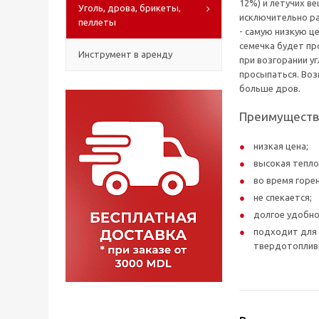
12%) и летучих в
Уголь, дрова, брикеты,
исключительно ра
пеллеты
- самую низкую ц
семечка будет пр
Инструмент в аренду
при возгорании у
просыпаться. Воз
больше дров.
Преимуществ
низкая цена;
высокая тепло
во время горе
не спекается;
долгое удобно
подходит для 
твердотоплив