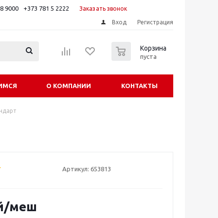
88 9000
+373 781 5 2222
Заказать звонок
Вход
Регистрация
0
Корзина
пуста
ИМСЯ
О КОМПАНИИ
КОНТАКТЫ
андарт
Артикул:
653813
й
/меш