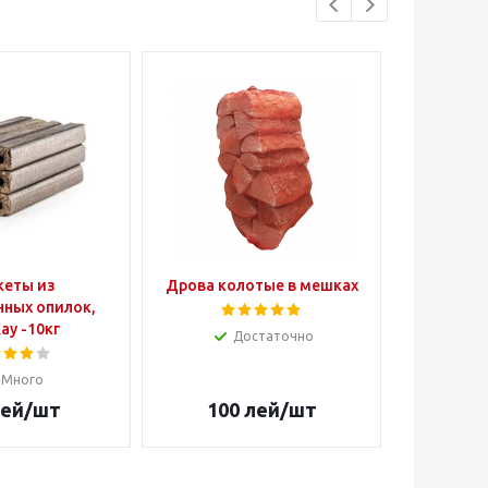
кеты из
Дрова колотые в мешках
Брике
нных опилок,
ECOBIO 
Kay -10кг
Достаточно
Много
ей
/шт
100
лей
/шт
105