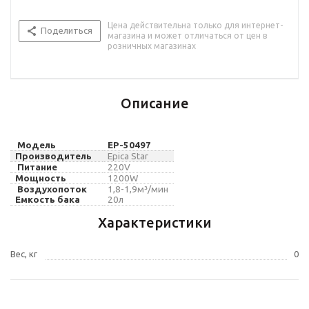
Цена действительна только для интернет-
Поделиться
магазина и может отличаться от цен в
розничных магазинах
Описание
Модель
EP-
50497
Производитель
Epica Star
Питание
220
V
Мощность
120
0W
Воздухопоток
1,8-1,9м
³/
мин
Емкость бака
20л
Характеристики
Вес, кг
0