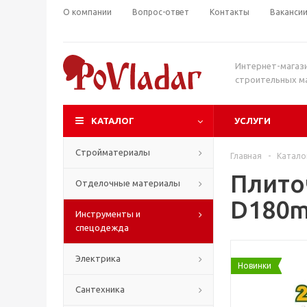
О компании
Вопрос-ответ
Контакты
Ваканси
Интернет-магаз
строительных м
КАТАЛОГ
УСЛУГИ
Стройматериалы
Главная
-
Катало
Плито
Отделочные материалы
D180m
Инструменты и
спецодежда
Электрика
Новинки
Сантехника