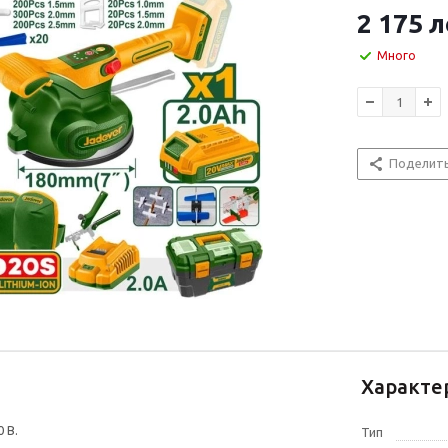
2 175
л
Много
Поделит
Характе
 В.
Тип