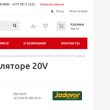
88 9000
+373 781 5 2222
Заказать звонок
Вход
Регистрация
0
Корзина
пуста
ИМСЯ
О КОМПАНИИ
КОНТАКТЫ
ратор на аккумуляторе 20V D180mm JDTVM1D185 Jadever
ляторе 20V
Артикул:
JDTVM1D185-POV