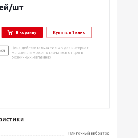
ей
/шт
В корзину
Купить в 1 клик
Цена действительна только для интернет-
ься
магазина и может отличаться от цен в
розничных магазинах
ристики
Плиточный вибратор