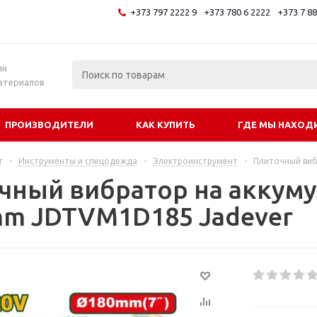
+373 797 2222 9
+373 780 6 2222
+373 7 8
и
ин
атериалов
ПРОИЗВОДИТЕЛИ
КАК КУПИТЬ
ГДЕ МЫ НАХОД
г
-
Инструменты и спецодежда
-
Электроинструмент
-
Плиточный виб
чный вибратор на аккуму
m JDTVM1D185 Jadever