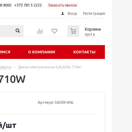
88 9000
+373 781 5 2222
Заказать звонок
Вход
Регистрация
0
Корзина
пуста
ИМСЯ
О КОМПАНИИ
КОНТАКТЫ
оверты
-
Дрель электрическая GALAXIA 710W
 710W
Артикул:
56209-ANL
й
/шт