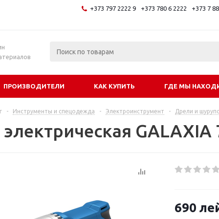
+373 797 2222 9
+373 780 6 2222
+373 7 8
и
ин
атериалов
ПРОИЗВОДИТЕЛИ
КАК КУПИТЬ
ГДЕ МЫ НАХОД
г
-
Инструменты и спецодежда
-
Электроинструмент
-
Дрели и шуруп
 электрическая GALAXIA
690
ле