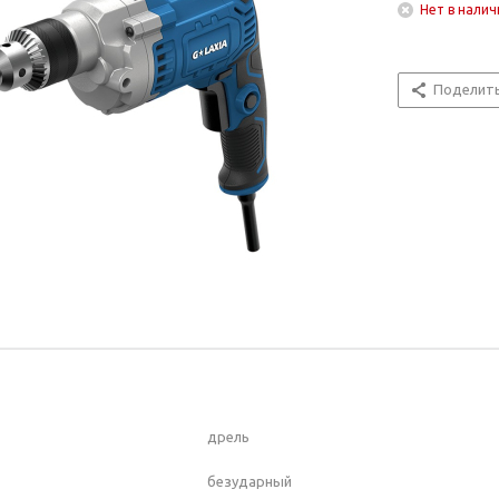
Нет в налич
Поделит
дрель
безударный