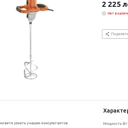
2 225
л
Нет в налич
Поделит
Характе
ожете узнать у наших консультантов
Мощность Вт