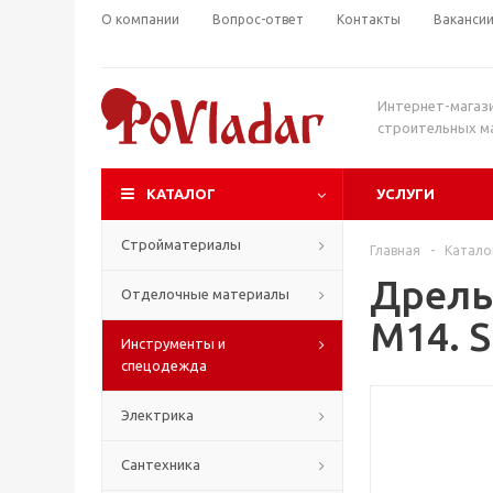
О компании
Вопрос-ответ
Контакты
Ваканси
Интернет-магаз
строительных м
КАТАЛОГ
УСЛУГИ
Стройматериалы
Главная
-
Катало
Дрель
Отделочные материалы
М14. 
Инструменты и
спецодежда
Электрика
Сантехника