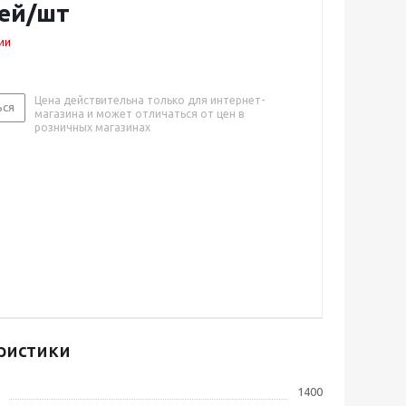
ей
/шт
ии
Цена действительна только для интернет-
ься
магазина и может отличаться от цен в
розничных магазинах
ристики
1400