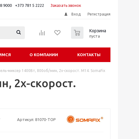
88 9000
+373 781 5 2222
Заказать звонок
Вход
Регистрация
0
Корзина
пуста
ИМСЯ
О КОМПАНИИ
КОНТАКТЫ
ель-миксер 1400Вт, 800об/мин, 2x-скорост. М14. SomaFix
н, 2x-скорост.
Артикул:
81070-TOP