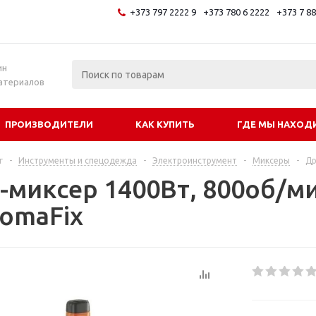
+373 797 2222 9
+373 780 6 2222
+373 7 8
и
ин
атериалов
ПРОИЗВОДИТЕЛИ
КАК КУПИТЬ
ГДЕ МЫ НАХОД
г
-
Инструменты и спецодежда
-
Электроинструмент
-
Миксеры
-
Др
-миксер 1400Вт, 800об/ми
SomaFix