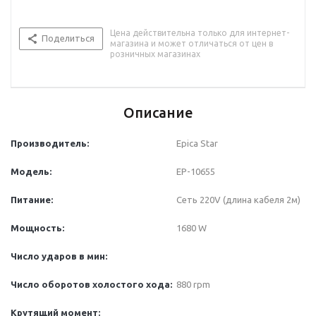
Цена действительна только для интернет-
Поделиться
магазина и может отличаться от цен в
розничных магазинах
Описание
Производитель:
Epica Star
Модель:
EP-10655
Питание:
Сеть 220V (длина кабеля 2м)
Мощность:
1680 W
Число ударов в мин:
Число оборотов холостого хода
:
880 rpm
Крутящий момент: