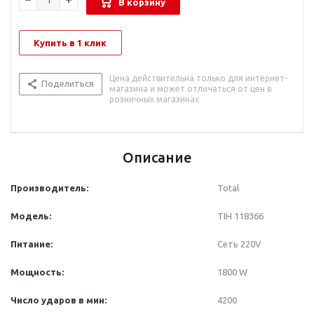
В корзину
Купить в 1 клик
Цена действительна только для интернет-
Поделиться
магазина и может отличаться от цен в
розничных магазинах
Описание
Производитель:
Total
Модель:
TIH 118366
Питание:
Сеть 220V
Мощность:
1800 W
Число ударов в мин:
4200