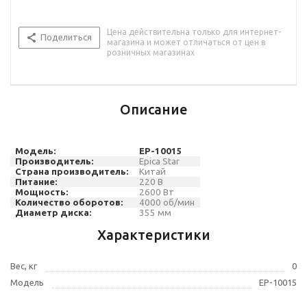
Цена действительна только для интернет-
Поделиться
магазина и может отличаться от цен в
розничных магазинах
Описание
Модель:
EP-10015
Производитель:
Epica Star
Страна производитель:
Китай
Питание:
220 В
Мощность:
2600 Вт
Количество оборотов
:
4000
об/мин
Диаметр диска:
35
5 мм
Характеристики
Вес, кг
0
Модель
EP-10015