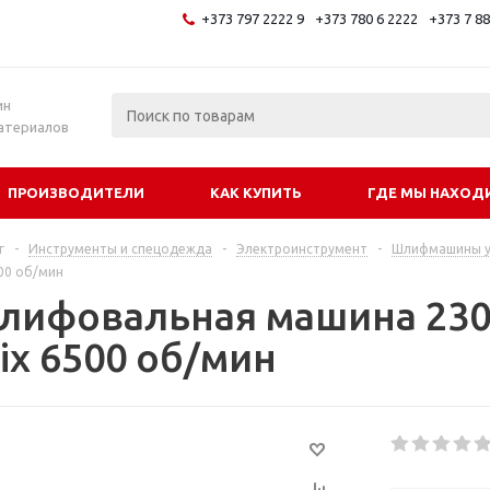
+373 797 2222 9
+373 780 6 2222
+373 7 8
и
ин
атериалов
ПРОИЗВОДИТЕЛИ
КАК КУПИТЬ
ГДЕ МЫ НАХОД
г
-
Инструменты и спецодежда
-
Электроинструмент
-
Шлифмашины у
00 об/мин
лифовальная машина 230
ix 6500 об/мин