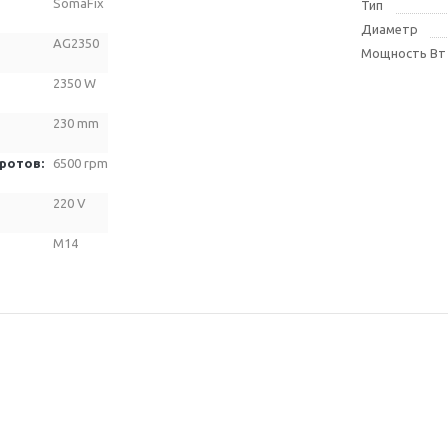
SomaFix
Тип
Диаметр
AG2350
Мощность Вт
2350 W
230 mm
оротов
:
6500 rpm
220 V
M14