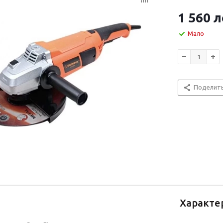
1 560
л
Мало
Поделит
Характе