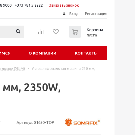
88 9000
+373 781 5 2222
Заказать звонок
Вход
Регистрация
0
Корзина
пуста
ИМСЯ
О КОМПАНИИ
КОНТАКТЫ
гловые (УШМ)
-
Углошлифовальная машина 230 мм,
 мм, 2350W,
Артикул:
81650-TOP