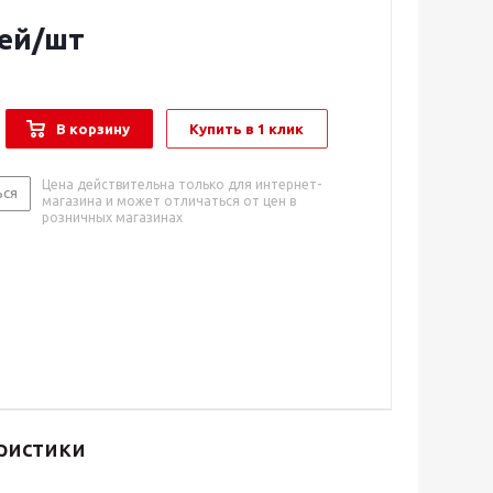
ей
/шт
В корзину
Купить в 1 клик
Цена действительна только для интернет-
ься
магазина и может отличаться от цен в
розничных магазинах
ристики