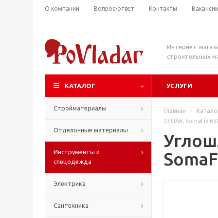
О компании
Вопрос-ответ
Контакты
Ваканси
Интернет-магаз
строительных м
КАТАЛОГ
УСЛУГИ
Стройматериалы
Главная
-
Катало
2350W, SomaFix 65
Отделочные материалы
Углош
Инструменты и
SomaF
спецодежда
Электрика
Сантехника