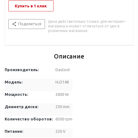
Купить в 1 клик
Цена действительна только для интернет-
Поделиться
магазина и может отличаться от цен в
розничных магазинах
Описание
Производитель
:
Dastool
Модель
:
HJ2148
Мощность
:
2600 W
Диаметр диска:
230 mm
Количество оборотов
:
6500 rpm
Питание
:
220 V