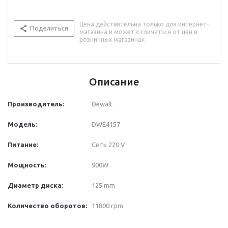
Цена действительна только для интернет-
Поделиться
магазина и может отличаться от цен в
розничных магазинах
Описание
Производитель:
Dewalt
Модель:
DWE4157
Питание:
Сеть 220 V
Мощность:
900W
Диаметр диска:
125 mm
Количество оборотов:
11800 rpm