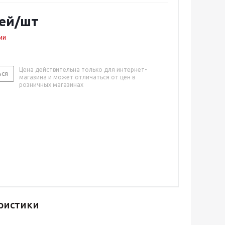
ей
/шт
ии
Цена действительна только для интернет-
ься
магазина и может отличаться от цен в
розничных магазинах
ристики