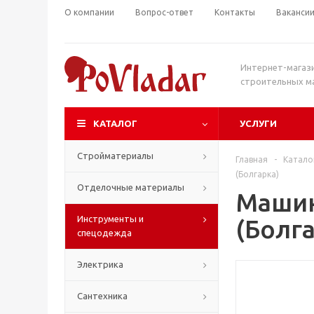
О компании
Вопрос-ответ
Контакты
Ваканси
Интернет-магаз
строительных м
КАТАЛОГ
УСЛУГИ
Стройматериалы
Главная
-
Катало
(Болгарка)
Отделочные материалы
Машин
Инструменты и
(Болг
спецодежда
Электрика
Сантехника