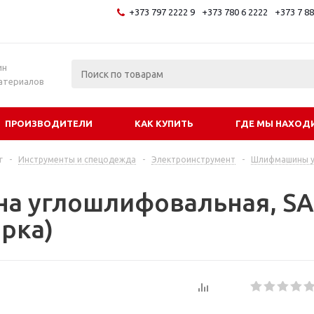
+373 797 2222 9
+373 780 6 2222
+373 7 8
и
ин
атериалов
ПРОИЗВОДИТЕЛИ
КАК КУПИТЬ
ГДЕ МЫ НАХОД
г
-
Инструменты и спецодежда
-
Электроинструмент
-
Шлифмашины у
а углошлифовальная, SAL
арка)