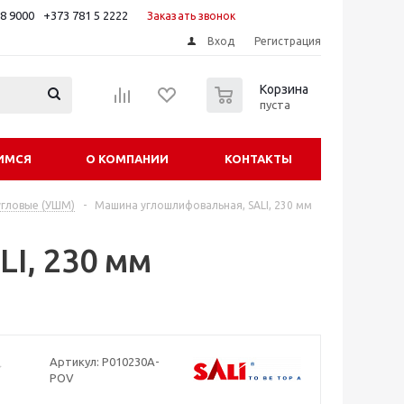
88 9000
+373 781 5 2222
Заказать звонок
Вход
Регистрация
0
Корзина
пуста
ИМСЯ
О КОМПАНИИ
КОНТАКТЫ
гловые (УШМ)
-
Машина углошлифовальная, SALI, 230 мм
I, 230 мм
Артикул:
P010230A-
POV