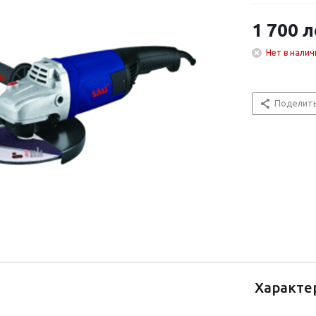
1 700
л
Нет в налич
Поделит
Характе