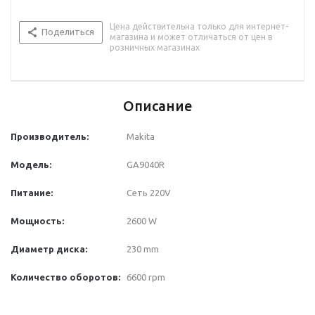
Цена действительна только для интернет-
Поделиться
магазина и может отличаться от цен в
розничных магазинах
Описание
Производитель:
Makita
Модель:
GA9040R
Питание:
Сеть 220
V
Мощность:
2600 W
Диаметр диска:
230
mm
Количество оборотов:
6600
rpm