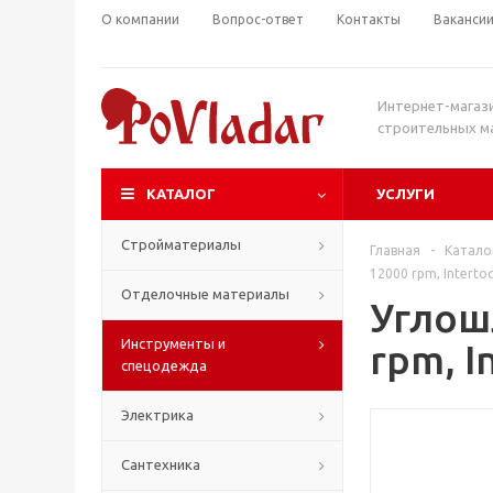
О компании
Вопрос-ответ
Контакты
Ваканси
Интернет-магаз
строительных м
КАТАЛОГ
УСЛУГИ
Стройматериалы
Главная
-
Катало
12000 rpm, Interto
Отделочные материалы
Углош
Инструменты и
rpm, I
спецодежда
Электрика
Сантехника