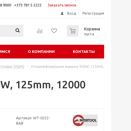
88 9000
+373 781 5 2222
Заказать звонок
Вход
Регистрация
0
Корзина
пуста
ИМСЯ
О КОМПАНИИ
КОНТАКТЫ
гловые (УШМ)
-
Углошлифовальная машина 950W, 125mm,
W, 125mm, 12000
Артикул:
WT-0222-
BAB