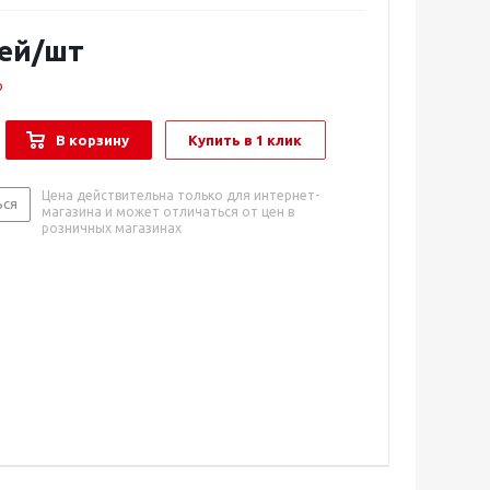
ей
/шт
о
В корзину
Купить в 1 клик
Цена действительна только для интернет-
ься
магазина и может отличаться от цен в
розничных магазинах