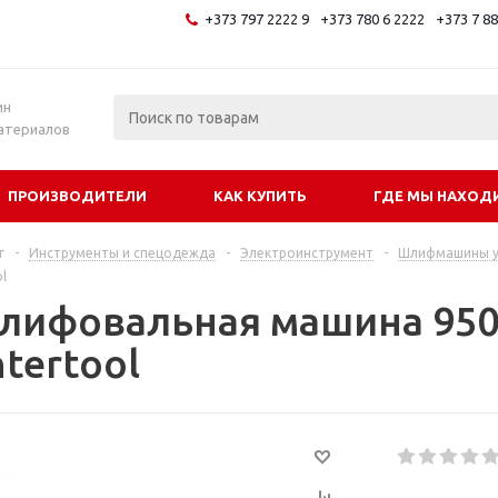
+373 797 2222 9
+373 780 6 2222
+373 7 8
и
ин
атериалов
ПРОИЗВОДИТЕЛИ
КАК КУПИТЬ
ГДЕ МЫ НАХОД
г
-
Инструменты и спецодежда
-
Электроинструмент
-
Шлифмашины у
ol
лифовальная машина 950
ntertool