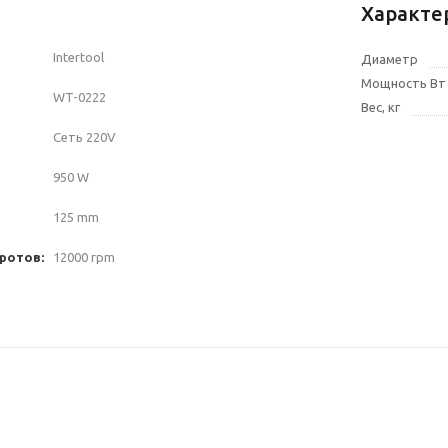
Характе
Intertool
Диаметр
Мощность Вт
WT-0222
Вес, кг
Сеть 220V
950 W
125 mm
ротов:
12000 rpm