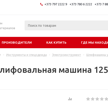
+373 797 2222 9
+373 780 6 2222
+373 7 8
и
ин
атериалов
ПРОИЗВОДИТЕЛИ
КАК КУПИТЬ
ГДЕ МЫ НАХОД
г
-
Инструменты и спецодежда
-
Электроинструмент
-
Шлифмашины у
лифовальная машина 125
a