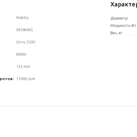
Характе
Makita
Диаметр
Мощность Вт
9558HNG
Вес, кг
Сеть 220V
840W
125 mm
ротов:
11000 rpm