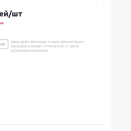
ей
/шт
ии
Цена действительна только для интернет-
ься
магазина и может отличаться от цен в
розничных магазинах