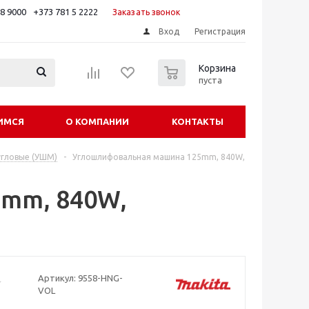
88 9000
+373 781 5 2222
Заказать звонок
Вход
Регистрация
0
Корзина
пуста
ИМСЯ
О КОМПАНИИ
КОНТАКТЫ
гловые (УШМ)
-
Углошлифовальная машина 125mm, 840W,
mm, 840W,
Артикул:
9558-HNG-
VOL