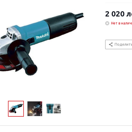
2 020
л
Нет в налич
Поделит