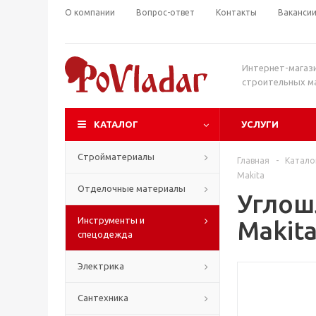
О компании
Вопрос-ответ
Контакты
Ваканси
Интернет-магаз
строительных м
КАТАЛОГ
УСЛУГИ
Стройматериалы
Главная
-
Катало
Makita
Отделочные материалы
Углош
Инструменты и
Makit
спецодежда
Электрика
Сантехника