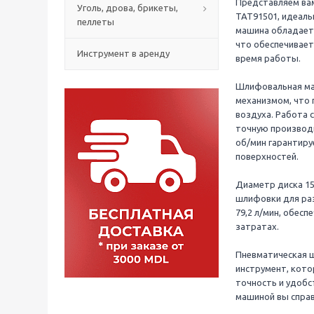
Представляем ва
Уголь, дрова, брикеты,
TAT91501, идеаль
пеллеты
машина обладает к
что обеспечивает
Инструмент в аренду
время работы.
Шлифовальная ма
механизмом, что 
воздуха. Работа 
точную производи
об/мин гарантир
поверхностей.
Диаметр диска 1
шлифовки для раз
79,2 л/мин, обес
затратах.
Пневматическая 
инструмент, кот
точность и удобст
машиной вы спра