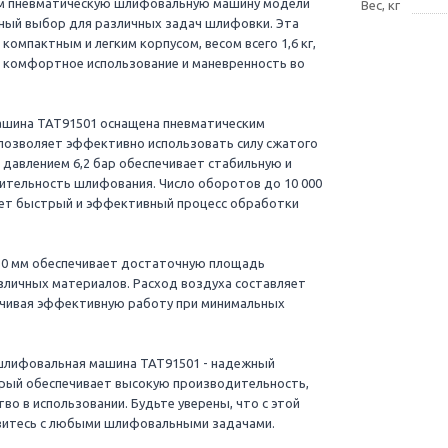
м пневматическую шлифовальную машину модели
Вес, кг
ный выбор для различных задач шлифовки. Эта
омпактным и легким корпусом, весом всего 1,6 кг,
 комфортное использование и маневренность во
шина TAT91501 оснащена пневматическим
позволяет эффективно использовать силу сжатого
с давлением 6,2 бар обеспечивает стабильную и
тельность шлифования. Число оборотов до 10 000
ует быстрый и эффективный процесс обработки
50 мм обеспечивает достаточную площадь
личных материалов. Расход воздуха составляет
печивая эффективную работу при минимальных
шлифовальная машина TAT91501 - надежный
орый обеспечивает высокую производительность,
во в использовании. Будьте уверены, что с этой
витесь с любыми шлифовальными задачами.