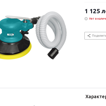
1 125
л
Нет в налич
Поделит
Характе