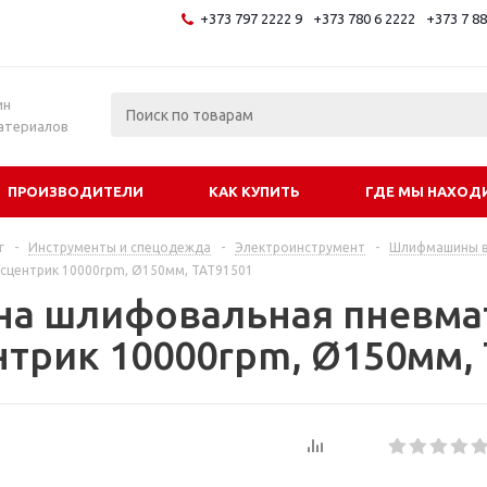
+373 797 2222 9
+373 780 6 2222
+373 7 8
и
ин
атериалов
ПРОИЗВОДИТЕЛИ
КАК КУПИТЬ
ГДЕ МЫ НАХОД
г
-
Инструменты и спецодежда
-
Электроинструмент
-
Шлифмашины в
ксцентрик 10000rpm, Ø150мм, TAT91501
а шлифовальная пневма
нтрик 10000rpm, Ø150мм,