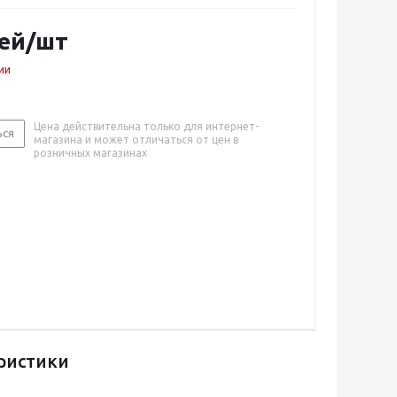
ей
/шт
ии
Цена действительна только для интернет-
ься
магазина и может отличаться от цен в
розничных магазинах
ристики