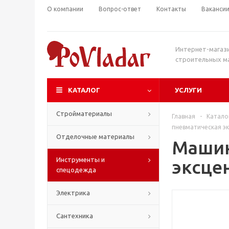
О компании
Вопрос-ответ
Контакты
Ваканси
Интернет-магаз
строительных м
КАТАЛОГ
УСЛУГИ
Стройматериалы
Главная
-
Катало
пневматическая э
Отделочные материалы
Машин
Инструменты и
эксце
спецодежда
Электрика
Сантехника