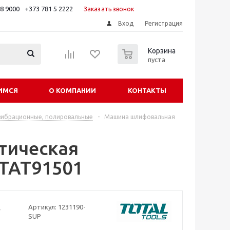
88 9000
+373 781 5 2222
Заказать звонок
Вход
Регистрация
0
Корзина
пуста
ИМСЯ
О КОМПАНИИ
КОНТАКТЫ
ибрационные, полировальные
-
Машина шлифовальная
тическая
 TAT91501
Артикул:
1231190-
SUP