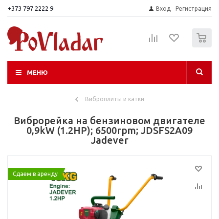
+373 797 2222 9
Вход
Регистрация
0
МЕНЮ
Виброплиты и катки
Виброрейка на бензиновом двигателе
0,9kW (1.2HP); 6500rpm; JDSFS2A09
Jadever
Сдаем в аренду